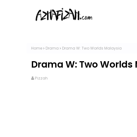
Home
Drama
Drama W: Two Worlds Malaysia
Drama W: Two Worlds 
Pizzah