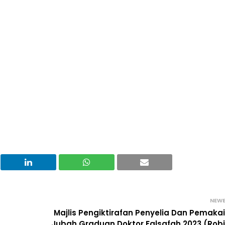
NEW
Majlis Pengiktirafan Penyelia Dan Pemaka
Jubah Graduan Doktor Falsafah 2023 (Rob