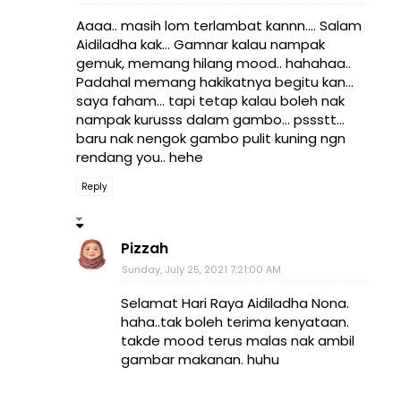
Aaaa.. masih lom terlambat kannn.... Salam
Aidiladha kak... Gamnar kalau nampak
gemuk, memang hilang mood.. hahahaa..
Padahal memang hakikatnya begitu kan...
saya faham... tapi tetap kalau boleh nak
nampak kurusss dalam gambo... pssstt...
baru nak nengok gambo pulit kuning ngn
rendang you.. hehe
Reply
Pizzah
Sunday, July 25, 2021 7:21:00 AM
Selamat Hari Raya Aidiladha Nona.
haha..tak boleh terima kenyataan.
takde mood terus malas nak ambil
gambar makanan. huhu