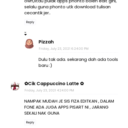
owh,xtau pulak apps phonto boleh edit gini,
selalu guna phonto utk download tulisan
cecantik jer..
Reply
Pizzah
Friday, July 23, 2021 6:24:00 PM
Dulu tak ada. sekarang dah ada tools
baru :)
✿Cik Cappuccino Latte ✿
Friday, July 23, 2021 4:24:00 PM
NAMPAK MUDAH JE SIS FIZA EDITKAN , DALAM
FONE ADA JUGA APPS PISART NI , JARANG
SEKALI NAK GUNA
Reply