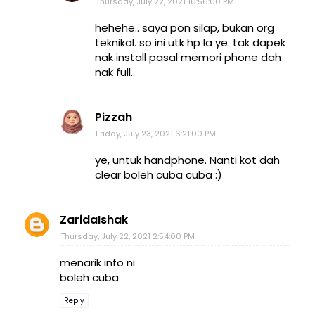
Thursday, July 22, 2021 10:56:00 PM
hehehe.. saya pon silap, bukan org
teknikal. so ini utk hp la ye. tak dapek
nak install pasal memori phone dah
nak full..
Pizzah
Friday, July 23, 2021 6:21:00 PM
ye, untuk handphone. Nanti kot dah
clear boleh cuba cuba :)
ZaridaIshak
Thursday, July 22, 2021 2:54:00 PM
menarik info ni
boleh cuba
Reply