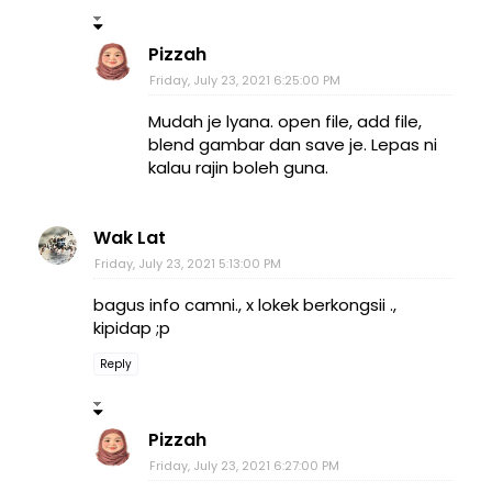
Pizzah
Friday, July 23, 2021 6:25:00 PM
Mudah je lyana. open file, add file,
blend gambar dan save je. Lepas ni
kalau rajin boleh guna.
Wak Lat
Friday, July 23, 2021 5:13:00 PM
bagus info camni., x lokek berkongsii .,
kipidap ;p
Reply
Pizzah
Friday, July 23, 2021 6:27:00 PM