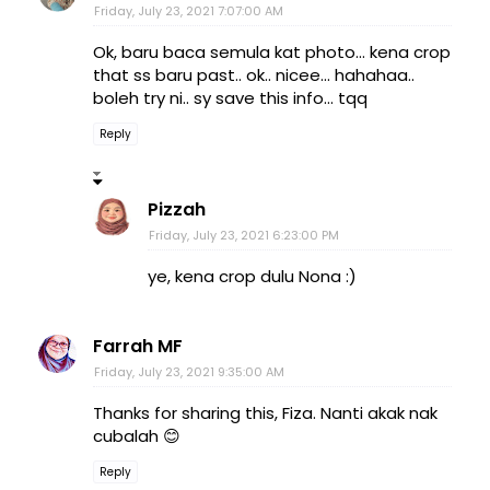
Friday, July 23, 2021 7:07:00 AM
Ok, baru baca semula kat photo... kena crop
that ss baru past.. ok.. nicee... hahahaa..
boleh try ni.. sy save this info... tqq
Reply
Pizzah
Friday, July 23, 2021 6:23:00 PM
ye, kena crop dulu Nona :)
Farrah MF
Friday, July 23, 2021 9:35:00 AM
Thanks for sharing this, Fiza. Nanti akak nak
cubalah 😊
Reply