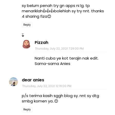
sy belum penah try gn apps ni lg. tp
menariklah👍👍👍bolehlah sy try nnt. thanks
4 sharing fiza😊
Reply
Pizzah
Thursday, July 22, 2021 7:29:00 PM
Nanti cuba ye kot terajin nak edit.
Sama-sama Anies
dear anies
Thursday, July 22, 2021 12:19:00 PM
p/s terima kasih sggh blog sy. nnt sy dtg
smbg komen ya..😊
Reply