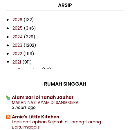
ARSIP
2026
(132)
►
2025
(346)
►
2024
(329)
►
2023
(1202)
►
2022
(1113)
►
2021
(911)
▼
December
(58)
►
November
(58)
►
RUMAH SINGGAH
October
(97)
►
September
(88)
►
Alam Sari Di Tanah Jauhar
MAKAN NASI AYAM DI SANG GERAI
August
(72)
►
3 hours ago
July
(76)
▼
Amie's Little Kitchen
Serbuk Asamboi Homemade Lagi Sedap
Lapisan-Lapisan Sejarah di Lorong-Lorong
Baitulmaqdis
Ayam Goreng Kunyit Berlado Pedas Berapi