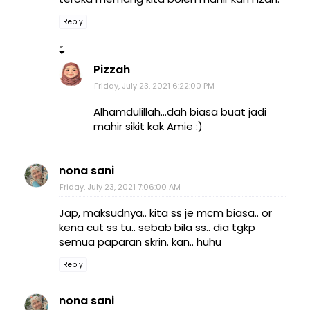
Reply
Pizzah
Friday, July 23, 2021 6:22:00 PM
Alhamdulillah...dah biasa buat jadi
mahir sikit kak Amie :)
nona sani
Friday, July 23, 2021 7:06:00 AM
Jap, maksudnya.. kita ss je mcm biasa.. or
kena cut ss tu.. sebab bila ss.. dia tgkp
semua paparan skrin. kan.. huhu
Reply
nona sani