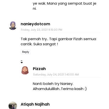
ye wak. Mana yang sempat buat je
ni.
nanieydotcom
Friday, July 23, 2021 8:15:00 PM
Tak pernah try.. Tapi gambar Fizah semua
cantik. Suka sangat !
Reply
Pizzah
Saturday, July 24, 2021 1:43:00 AM
Nanti boleh try Naniey.
Alhamdululillah..Terima kasih :)
Atiqah Najihah