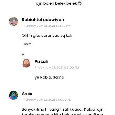
rajin boleh belek belek 😊
Rabiahtul adawiyah
Thursday, July 22, 2021 8:31:00 PM
Ohhh gitu caranyaa tq kak
Reply
Pizzah
Friday, July 23, 2021 6:21:00 PM
ye Rabia. Sama²
Amie
Thursday, July 22, 2021 9:00:00 PM
Banyak ilmu IT yang Fizah kuasai. Kalau rajin
teroka memang kita boleh mahir kan Fizah.