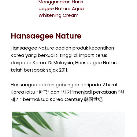
Menggunakan Hans
aegee Nature Aqua
Whitening Cream
Hansaegee Nature
Hansaegee Nature adalah produk kecantikan
Korea yang berkualiti tinggi di import terus
daripada Korea. Di Malaysia, Hansaegee Nature
telah bertapak sejak 2011.
Hansaegee adalah gabungan daripada 2 huruf
Korea iaitu “한국” dan “세기”menjadi perkataan “한
세기” bermaksud Korea Century 韩国世纪.