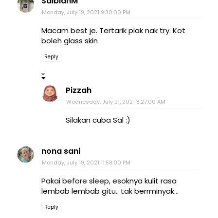
SalbiahM
Monday, July 19, 2021 9:30:00 PM
Macam best je. Tertarik plak nak try. Kot
boleh glass skin
Reply
Pizzah
Wednesday, July 21, 2021 8:27:00 AM
Silakan cuba Sal :)
nona sani
Monday, July 19, 2021 11:58:00 PM
Pakai before sleep, esoknya kulit rasa
lembab lembab gitu.. tak berrminyak...
Reply