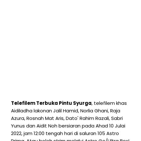
Telefilem Terbuka Pintu Syurga
, telefilem khas
Aidiladha lakonan Jalil Hamid, Norlia Ghani, Raja
Azura, Rosnah Mat Aris, Dato' Rahim Razali, Sabri
Yunus dan Aidit Noh bersiaran pada Ahad 10 Julai
2022, jam 12:00 tengah hari di saluran 105 Astro
Prima. Atau boleh strim melalui Astro Go/Ultra Box!