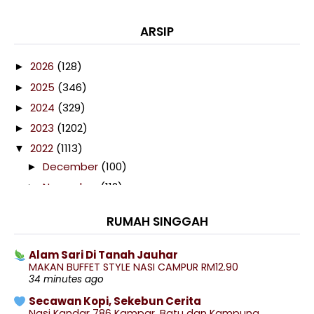
ARSIP
2026
(128)
►
2025
(346)
►
2024
(329)
►
2023
(1202)
►
2022
(1113)
▼
December
(100)
►
November
(112)
►
October
(116)
►
RUMAH SINGGAH
September
(103)
►
August
(74)
►
Alam Sari Di Tanah Jauhar
MAKAN BUFFET STYLE NASI CAMPUR RM12.90
July
(102)
▼
34 minutes ago
Gila Asam Pedas Pulak Dah!
Secawan Kopi, Sekebun Cerita
Telefilem Obsesi
Nasi Kandar 786 Kampar, Batu dan Kampung