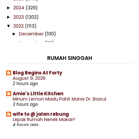
2024
(329)
►
2023
(1202)
►
2022
(1113)
▼
December
(100)
►
November
(112)
►
October
(116)
►
RUMAH SINGGAH
September
(103)
►
August
(74)
►
Blog Begins At Forty
August 9, 2026
July
(102)
▼
2 hours ago
Gila Asam Pedas Pulak Dah!
Amie's Little Kitchen
Telefilem Obsesi
Minum Lemon Madu Pahit Manis Dr. Bazrul
3 hours ago
Filem Anak Rimau The Movie
wife to @ jalan rebung
Telefilem Suci Dari Neraka
Lepak Rumah Nenek Makan²
Hari Malaysia 2022
4 hours ago
Doa Akhir Tahun Dan Awal Tahun Hijrah, Selamat
.: Ceritera Kehidupan :.
Men...