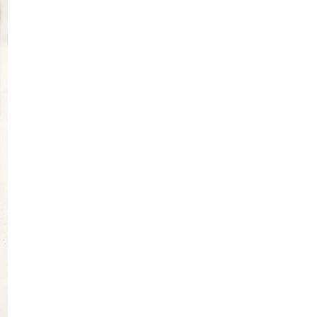
Asam Pedas Claypot UDA PD Asam
Pedas Ikan Bakar so...
Meriahnya Pantai Bagan Lalang
(Sepang Gold Coast)
Singgah Di Pantai Morib Banting
(Morib Beach)
Telefilem Asam Manis Gulai Cinta
Melrose Young Living Essential Oils
NEEDS Keratin Hair Spray Serum
Jadikan Rambut Lemb...
Family Mart Sparkling Peach
Oolong Tea
Filem Don Dukun
NESCAFÉ GOLD Cappuccino Ice
Cream Stick
Buah Berangan Sedap Tapi Susah
Nak Dapat
Family Mart Black Cacao Mocha
Milkshake