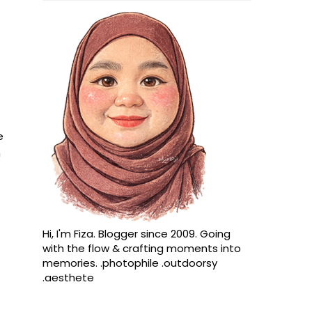
e
m
Hi, I'm Fiza. Blogger since 2009. Going
with the flow & crafting moments into
memories. .photophile .outdoorsy
.aesthete