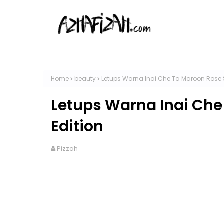
Home
beauty
Letups Warna Inai Che Ta Maroon Rose S
Letups Warna Inai Che
Edition
Pizzah