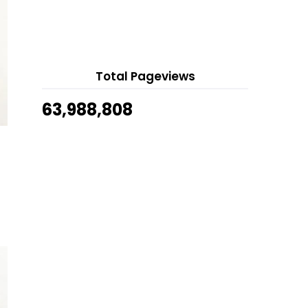
Goreng Tanpa Jemu
August 5, 2026
18 hours ago
Drama Di Sebalik Dia
Show All
Drama Murder By Moonlight
Sesekali Layan Kopi dan Donut
Starbucks
Total Pageviews
Nak Kulit Muka Cantik Pilihlah
63,988,808
Produk Skincare Yan...
Bunga Rumput Liar Putih Kuning
Filem Kalut Nak Kahwin
Drama Budak Bawah Blok
Rumput Helikopter Bunga Putih
Bukan Sekadar Rumput...
Berjaya Menangkap Pepatung
Dalam Gambar
Drama Cina Buta
Telefilem Sinar Cinta
Cara Tempah Doorgift Kahwin Roti
Gardenia Sekali D...