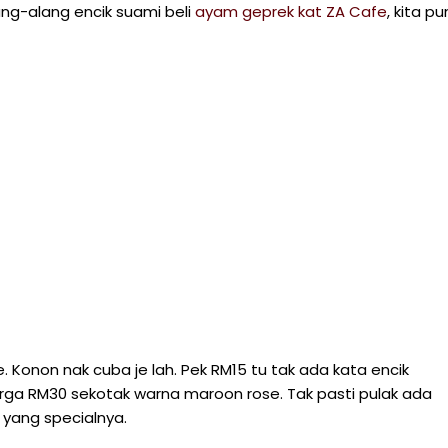
ng-alang encik suami beli
ayam geprek kat ZA Cafe
, kita pu
e. Konon nak cuba je lah. Pek RM15 tu tak ada kata encik
 harga RM30 sekotak warna maroon rose. Tak pasti pulak ada
i yang specialnya.