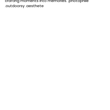
crafting moments into memories. .photophile
.outdoorsy .aesthete