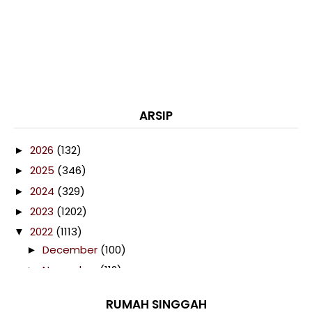
ARSIP
2026
(132)
►
2025
(346)
►
2024
(329)
►
2023
(1202)
►
2022
(1113)
▼
December
(100)
►
November
(112)
►
October
(116)
►
RUMAH SINGGAH
September
(103)
▼