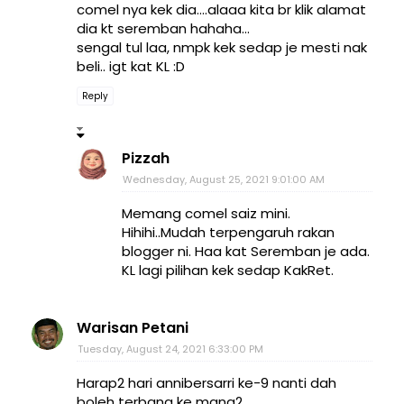
comel nya kek dia....alaaa kita br klik alamat
dia kt seremban hahaha...
sengal tul laa, nmpk kek sedap je mesti nak
beli.. igt kat KL :D
Reply
Pizzah
Wednesday, August 25, 2021 9:01:00 AM
Memang comel saiz mini.
Hihihi..Mudah terpengaruh rakan
blogger ni. Haa kat Seremban je ada.
KL lagi pilihan kek sedap KakRet.
Warisan Petani
Tuesday, August 24, 2021 6:33:00 PM
Harap2 hari annibersarri ke-9 nanti dah
boleh terbang ke mana2