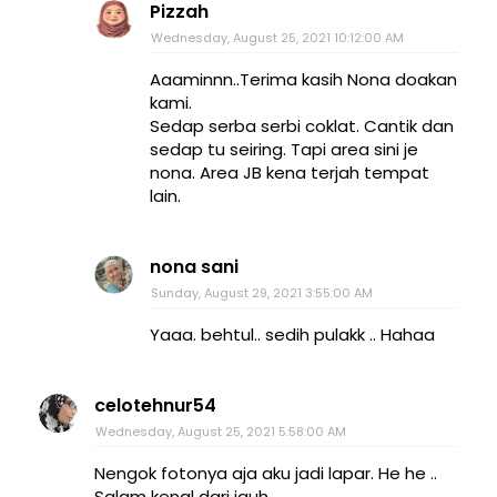
Pizzah
Wednesday, August 25, 2021 10:12:00 AM
Aaaminnn..Terima kasih Nona doakan
kami.
Sedap serba serbi coklat. Cantik dan
sedap tu seiring. Tapi area sini je
nona. Area JB kena terjah tempat
lain.
nona sani
Sunday, August 29, 2021 3:55:00 AM
Yaaa. behtul.. sedih pulakk .. Hahaa
celotehnur54
Wednesday, August 25, 2021 5:58:00 AM
Nengok fotonya aja aku jadi lapar. He he ..
Salam kenal dari jauh.