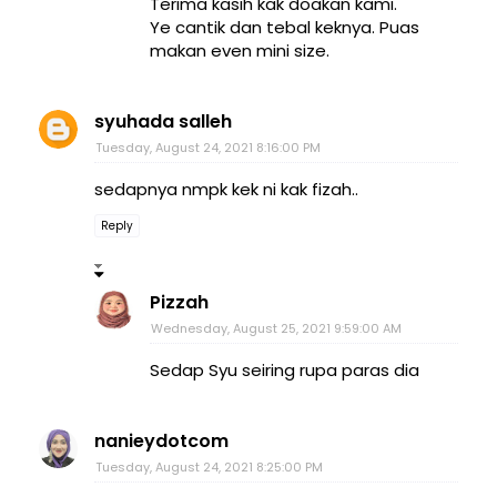
Terima kasih kak doakan kami.
Ye cantik dan tebal keknya. Puas
makan even mini size.
syuhada salleh
Tuesday, August 24, 2021 8:16:00 PM
sedapnya nmpk kek ni kak fizah..
Reply
Pizzah
Wednesday, August 25, 2021 9:59:00 AM
Sedap Syu seiring rupa paras dia
nanieydotcom
Tuesday, August 24, 2021 8:25:00 PM