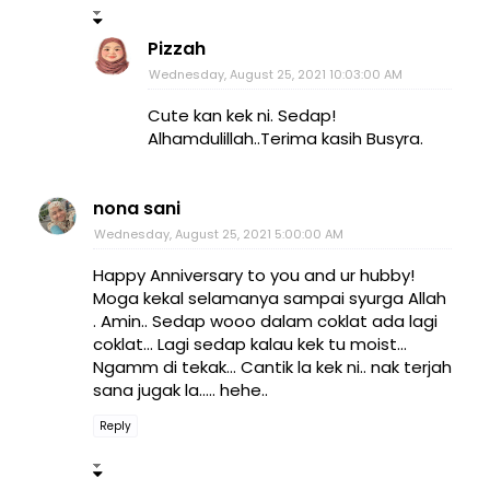
Pizzah
Wednesday, August 25, 2021 10:03:00 AM
Cute kan kek ni. Sedap!
Alhamdulillah..Terima kasih Busyra.
nona sani
Wednesday, August 25, 2021 5:00:00 AM
Happy Anniversary to you and ur hubby!
Moga kekal selamanya sampai syurga Allah
. Amin.. Sedap wooo dalam coklat ada lagi
coklat... Lagi sedap kalau kek tu moist...
Ngamm di tekak... Cantik la kek ni.. nak terjah
sana jugak la..... hehe..
Reply