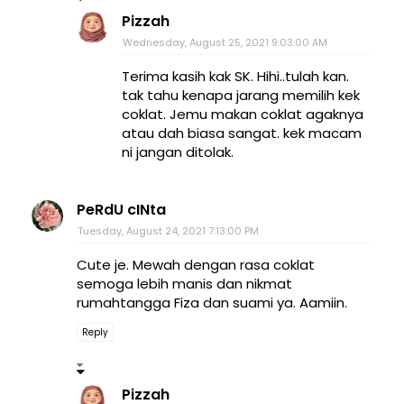
Pizzah
Wednesday, August 25, 2021 9:03:00 AM
Terima kasih kak SK. Hihi..tulah kan.
tak tahu kenapa jarang memilih kek
coklat. Jemu makan coklat agaknya
atau dah biasa sangat. kek macam
ni jangan ditolak.
PeRdU cINta
Tuesday, August 24, 2021 7:13:00 PM
Cute je. Mewah dengan rasa coklat
semoga lebih manis dan nikmat
rumahtangga Fiza dan suami ya. Aamiin.
Reply
Pizzah