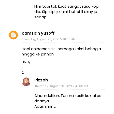
Hihi..tapi tak kuat sangat rasa kopi
dia. Sipi sipi je. hihi..but still okay je
sedap
Kamsiah yusoff
Thursday, August 26, 2021 5:28:00 AM
Hepi aniberseri sis...semoga kekal bahagia
hingga ke jannah
Reply
Pizzah
Thursday, August 26, 2021 2:48:00 PM
Alhamdulillah..Terima kasih kak atas
doanya
Aaaminnn...