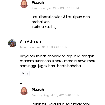
Pizzah
Sunday, August 29, 2021 11:42:00 PM
Betul betul.coklat 3 ketul pun dah
mahal kan.
Terima kasih :)
Ain Athirah
Monday, August 30, 2021 4:48:00 PM
Saya tak minat chocolate tapi bila tengok
macam fuhhhhhh. Kecik2 mcm ni saya mhu
seminggu jugak baru habis hahaha
Reply
Pizzah
Monday, August 30, 2021 5:40:00 PM
Itulah tu, walaupun saiz kecik tapi