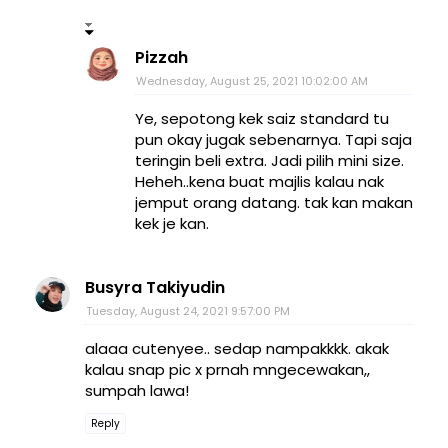
Pizzah
Wednesday, August 25, 2021 10:02:00 AM
Ye, sepotong kek saiz standard tu
pun okay jugak sebenarnya. Tapi saja
teringin beli extra. Jadi pilih mini size.
Heheh..kena buat majlis kalau nak
jemput orang datang. tak kan makan
kek je kan.
Busyra Takiyudin
Tuesday, August 24, 2021 9:57:00 PM
alaaa cutenyee.. sedap nampakkkk. akak
kalau snap pic x prnah mngecewakan,,
sumpah lawa!
Reply