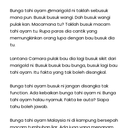
Bunga tahi ayam @marigold ni taklah sebusuk
mana pun. Busuk busuk wangi. Dah busuk wangi
pulak kan. Macamana tu? Taklah busuk macam
tahi ayam tu. Rupa paras dia cantik yang
memungkinkan orang lupa dengan bau busuk dia
tu.
Lantana Camara pulak bau dia lagi busuk sikit dari
marigold ni. Busuk busuk bau bunga, busuk lagi bau
tahi ayam. Itu fakta yang tak boleh disangkal.
Bunga tahi ayam busuk ni jangan disangka tak
function. Ada kebaikan bunga tahi ayam ni. Bunga
tahi ayam halau nyamuk. Fakta ke auta? Siapa
tahu boleh jawab.
Bunga tahi ayam Malaysia ni di kampung bersepah
macam tumbuhan liar. Ada juga yang menanam