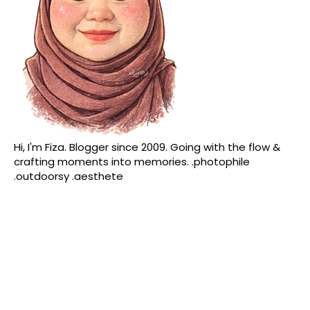
Hi, I'm Fiza. Blogger since 2009. Going with the flow &
crafting moments into memories. .photophile
.outdoorsy .aesthete