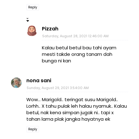
Reply
Pizzah
Saturday, August 28, 2021 12:46:00 AM
Kalau betul betul bau tahi ayam
mesti takde orang tanam dah
bunga ni kan
nona sani
Sunday, August 29, 2021 3:54:00 AM
Wow... Marigold.. teringat susu Marigold..
Lorhh.. X tahu pulak leh halau nyamuk.. Kalau
betul, nak kena simpan jugak ni.. tapi x
tahan lama plak jangka hayatnya ek
Reply