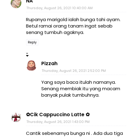
NA
Thursday, August 26, 2021 10:40:00 AM
Rupanya marigold ialah bunga tahi ayam.
Betul ramai orang tanam ingat sebab
senang tumbuh agaknya.
Reply
Pizzah
Thursday, August 26, 2021 2:52:00 PM
Yang saya baca itulah namanya.
Senang membiak itu yang macam
banyak pulak tumbuhnya.
✿Cik Cappuccino Latte ✿
Thursday, August 26, 2021 1:43:00 PM
Cantik sebenarnya bunga ni . Ada dua tiga