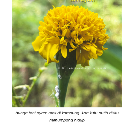
bunga tahi ayam mak di kampung. Ada kutu putih disitu
menumpang hidup