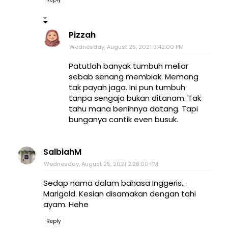
Pizzah
Wednesday, August 25, 2021 3:42:00 PM
Patutlah banyak tumbuh meliar
sebab senang membiak. Memang
tak payah jaga. Ini pun tumbuh
tanpa sengaja bukan ditanam. Tak
tahu mana benihnya datang. Tapi
bunganya cantik even busuk.
SalbiahM
Wednesday, August 25, 2021 2:28:00 PM
Sedap nama dalam bahasa Inggeris..
Marigold. Kesian disamakan dengan tahi
ayam. Hehe
Reply