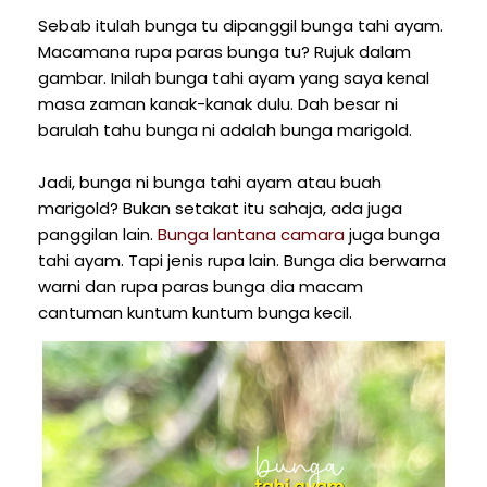
Sebab itulah bunga tu dipanggil bunga tahi ayam.
Macamana rupa paras bunga tu? Rujuk dalam
gambar. Inilah bunga tahi ayam yang saya kenal
masa zaman kanak-kanak dulu. Dah besar ni
barulah tahu bunga ni adalah bunga marigold.
Jadi, bunga ni bunga tahi ayam atau buah
marigold? Bukan setakat itu sahaja, ada juga
panggilan lain.
Bunga lantana camara
juga bunga
tahi ayam. Tapi jenis rupa lain. Bunga dia berwarna
warni dan rupa paras bunga dia macam
cantuman kuntum kuntum bunga kecil.