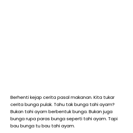
Berhenti kejap cerita pasal makanan. Kita tukar
cerita bunga pulak. Tahu tak bunga tahi ayam?
Bukan tahi ayam berbentuk bunga. Bukan juga
bunga rupa paras bunga seperti tahi ayam. Tapi
bau bunga tu bau tahi ayam.