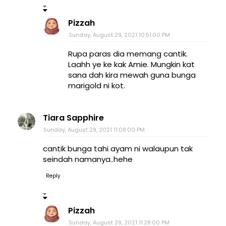
Pizzah
Sunday, August 29, 2021 10:51:00 PM
Rupa paras dia memang cantik.
Laahh ye ke kak Amie. Mungkin kat
sana dah kira mewah guna bunga
marigold ni kot.
Tiara Sapphire
Sunday, August 29, 2021 11:08:00 PM
cantik bunga tahi ayam ni walaupun tak
seindah namanya..hehe
Reply
Pizzah
Sunday, August 29, 2021 11:28:00 PM