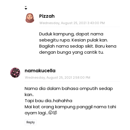
Pizzah
Wednesday, August 25, 2021 3:43:00 PM
Duduk kampung, dapat nama
sebegitu rupa. Kesian pulak kan.
Bagilah nama sedap sikit. Baru kena
dengan bunga yang cantik tu.
namakucella
Wednesday, August 25, 2021 2:58:00 PM
Nama dia dalam bahasa omputih sedap
kan..
Tapi bau dia..hahahha
Mai kat orang kampung panggil nama tahi
ayam lagi...🤭🤣
Reply