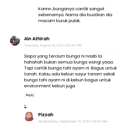
Kannn..bunganya cantik sangat
sebenarnya. Nama dia buatkan dia
macam buruk pulak.
Ain Athirah
Tuesday, August 31, 2021 2:59:00 PM
Siapa yang tercium bunga ni nasib la.
hahahah bukan semua bunga wangi yaaa.
Tapi cantik bunga tahi ayam ni. Bagus untuk
tanah. Kalau ada kebun sayur tanam sekali
bunga tahi ayam ni di kebun bagus untuk
environment kebun juga
Reply
Pizzah
Wednesday, September 01, 2021 5:19:00 AM