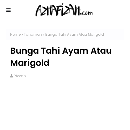
Home
Tanaman
Bunga Tahi Ayam Atau Marigold
Bunga Tahi Ayam Atau
Marigold
Pizzah