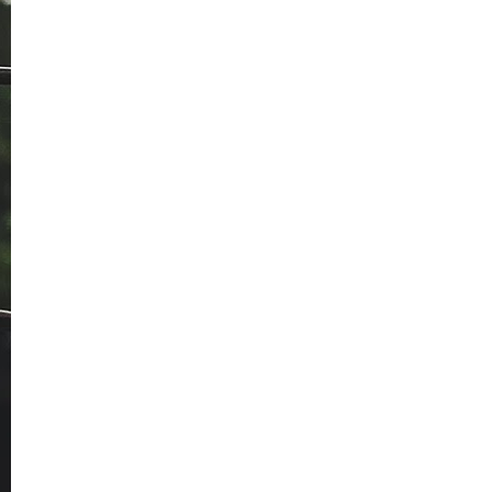
Lagenda Char Kuey Teow Sedap
Baq Hang!
Keputusan Pemenang ABPBH 34
2021-Anugerah Bintang ...
Warung Wak 3
Nabila Razali Putus
Maggi Kari Cili Api Pek Baharu
Perjalanan Pertama
Siaran Menarik Di Slot Ohsem Lejen
Awesome TV
Karipap IKEA Yang Dirindui
Ke IKEA Selepas PKP
Sarapan Pagi Di Warung Laman
Nurani Kuala Pilah
Siapa Tutup Lampu?
Filem Prebet Sapu
Embun Pagi Dan Selepas Hujan