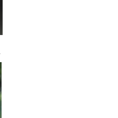
Apa Geng Kuat Komen Dapat?
Tahu Tahu Dapat Duffle Bag Dan
Makeup Bag
Telefilem Cinta Round 1
Drama Cukup Derita Itu 2
Terung Sambal Untuk Lunch
Top 10 Komentator October 2021
Blog Sihatimerahjambu
.
Drama Kerana Dia Suka
Cameron Floral Park, Taman Bunga
Cantik Tarikan Te...
Keno Wooden Stacks Ala Jengga
Filem Khaenak Serangan Pocong
Kopi Hainan Kuala Pilah Pekat
Memikat
Siri Animasi Mechamato
Drama Imamku Lelaki Pendosa