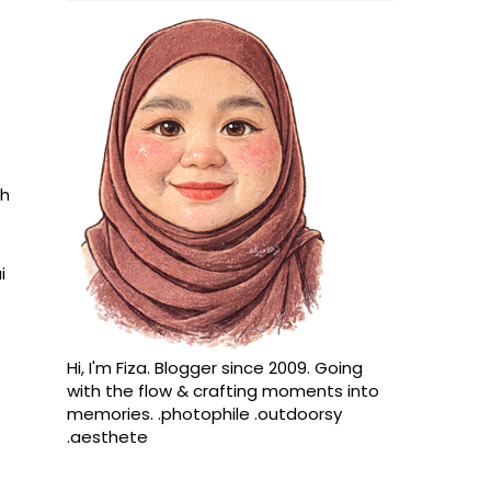
ah
i
Hi, I'm Fiza. Blogger since 2009. Going
with the flow & crafting moments into
memories. .photophile .outdoorsy
.aesthete