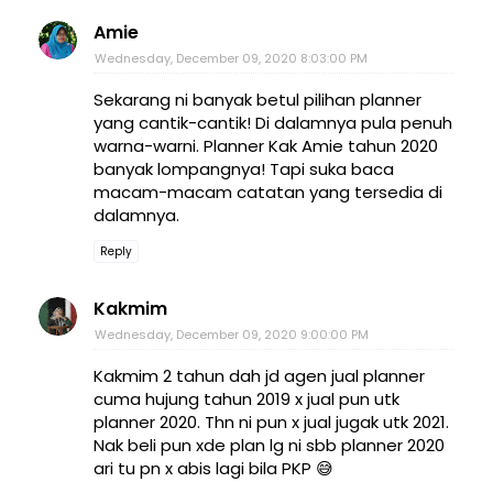
Amie
Wednesday, December 09, 2020 8:03:00 PM
Sekarang ni banyak betul pilihan planner
yang cantik-cantik! Di dalamnya pula penuh
warna-warni. Planner Kak Amie tahun 2020
banyak lompangnya! Tapi suka baca
macam-macam catatan yang tersedia di
dalamnya.
Reply
Kakmim
Wednesday, December 09, 2020 9:00:00 PM
Kakmim 2 tahun dah jd agen jual planner
cuma hujung tahun 2019 x jual pun utk
planner 2020. Thn ni pun x jual jugak utk 2021.
Nak beli pun xde plan lg ni sbb planner 2020
ari tu pn x abis lagi bila PKP 😅