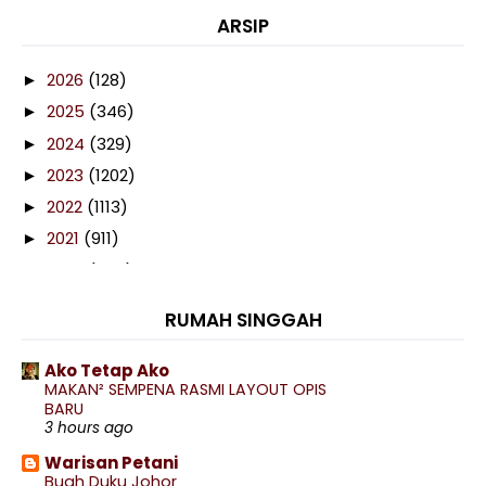
ARSIP
2026
(128)
►
2025
(346)
►
2024
(329)
►
2023
(1202)
►
2022
(1113)
►
2021
(911)
►
2020
(460)
▼
December
(86)
▼
RUMAH SINGGAH
End Of Twenty Twenty
Drama Rahimah Tanpa Rahim Episod 1-28(Akhir)
Ako Tetap Ako
Doily Kait dan Fridge Magnet
MAKAN² SEMPENA RASMI LAYOUT OPIS
BARU
Pizza Hut Sweet & Sour Cheesy Bites
3 hours ago
Drama Wifi Sebelah Rumah Episod 1-16(Akhir)
Warisan Petani
Buah Duku Johor
6 Kebaikan Kurang Pengambilan Gula