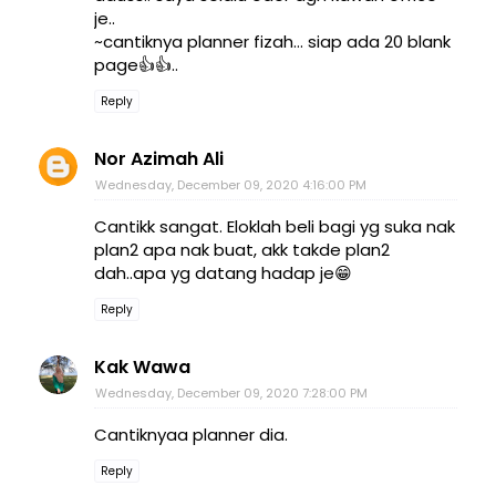
je..
~cantiknya planner fizah... siap ada 20 blank
page👍👍..
Reply
Nor Azimah Ali
Wednesday, December 09, 2020 4:16:00 PM
Cantikk sangat. Eloklah beli bagi yg suka nak
plan2 apa nak buat, akk takde plan2
dah..apa yg datang hadap je😁
Reply
Kak Wawa
Wednesday, December 09, 2020 7:28:00 PM
Cantiknyaa planner dia.
Reply