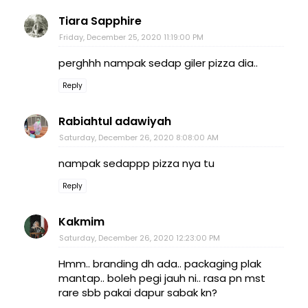
Tiara Sapphire
Friday, December 25, 2020 11:19:00 PM
perghhh nampak sedap giler pizza dia..
Reply
Rabiahtul adawiyah
Saturday, December 26, 2020 8:08:00 AM
nampak sedappp pizza nya tu
Reply
Kakmim
Saturday, December 26, 2020 12:23:00 PM
Hmm.. branding dh ada.. packaging plak
mantap.. boleh pegi jauh ni.. rasa pn mst
rare sbb pakai dapur sabak kn?