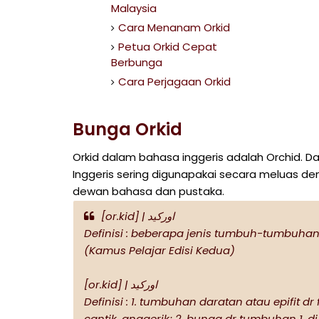
Malaysia
Cara Menanam Orkid
Petua Orkid Cepat
Berbunga
Cara Perjagaan Orkid
Bunga Orkid
Orkid dalam bahasa inggeris adalah Orchid. D
Inggeris sering digunapakai secara meluas de
dewan bahasa dan pustaka.
[or.kid] | اورکيد
Definisi : beberapa jenis tumbuh-tumbuhan 
(Kamus Pelajar Edisi Kedua)
[or.kid] | اورکيد
Definisi : 1. tumbuhan daratan atau epifit
cantik, anggerik; 2. bunga dr tumbuhan 1. di