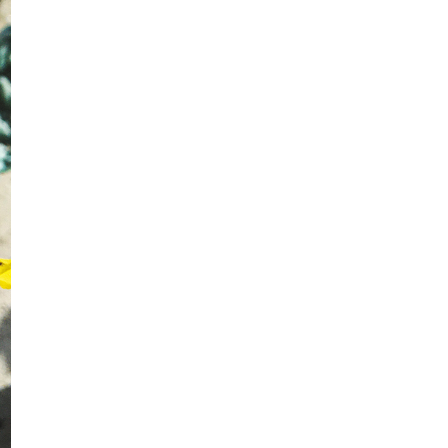
Peminat Tembikai
Resepi Ketam Masak Lemak Cili Api
Mudah Dan Semest...
Rose Pandan
Telefilem Bercinta Dengan Jin
Oncidium Orchid, Yellow Gold
Orchid Yang Cantik La...
Jemapoh Pizza Kayu Api, Pizza
Kampung Citoghaso In...
Hukum mengucapkan Selamat Hari
Natal/ Merry Christmas
Embun Pagi Di Kampung
Drama Derhaka Cinta Jebat
Takoyaki Asal Boleh
Drama Potong Episod 1-15 (Akhir)
Lakonan Hazama Da...
Kabus Pagi
Drama Marry Me Senorita