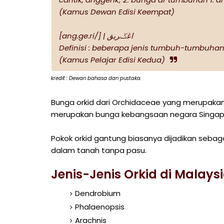
(Kamus Dewan Edisi Keempat)
[ang.ge.ri/] | اڠݢريق
Definisi : beberapa jenis tumbuh-tumbuha
(Kamus Pelajar Edisi Kedua)
kredit : Dewan bahasa dan pustaka.
Bunga orkid dari Orchidaceae yang merupakan
merupakan bunga kebangsaan negara Singapura
Pokok orkid gantung biasanya dijadikan sebaga
dalam tanah tanpa pasu.
Jenis-Jenis Orkid di Malays
Dendrobium
Phalaenopsis
Arachnis