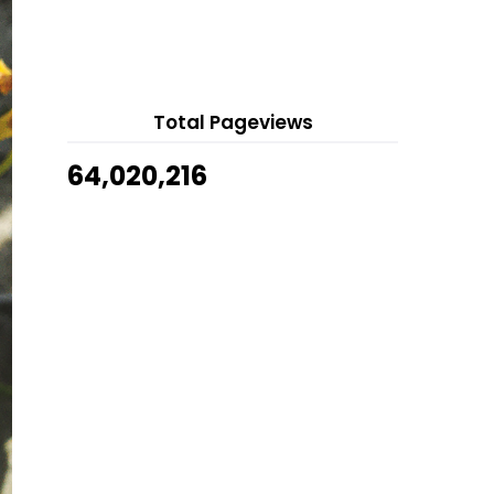
Show All
Atau Tidak ...
Drama Single Terlalu Lama Full
Episod
Dinosaur Encounter Melaka, Tarikan
Terbaru di Zoo ...
Total Pageviews
Combo Box Cakes Red Velvet,
64,020,216
Carrot & Brownies Salt...
Bertukar http ke https Blogspot
Drama Takdir Yang Tertulis Full
Episod 1-15(Akhir)
Nafas Cinta - Khai Bahar & Aina
Abdul
Karipap Pusing Frozen Kulit Nipis
Rangup, Inti Sedap
Selain Kurangkan Berat Badan,
Jump Rope/Skipping M...
Telefilem Kak Kek Baru Nak Up
Petua Memilih Tembikai Untuk