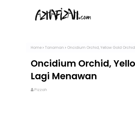
Home
Tanaman
Oncidium Orchid, Yellow Gold Orchi
Oncidium Orchid, Yell
Lagi Menawan
Pizzah