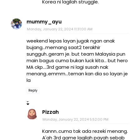
Korea ni lagilah struggle.
mummy_ayu
Monday, January 22, 2024 11:31:00 AM
weekend lepas layan jugak ngan anak
bujang...memang saat2 terakhir
sungguh..geram je. but team Malaysia pun
main bagus cuma bukan luck kita... but hero
MA ckp....3rd game ni lagi susah nak
menang..emmm...teman kan dia so layan je
la
Reply
Pizzah
Monday, January 22, 2024 5:52:00 PM
Kannn..cuma tak ada rezeki menang.
A'ah 3rd game lagilah payah sebab