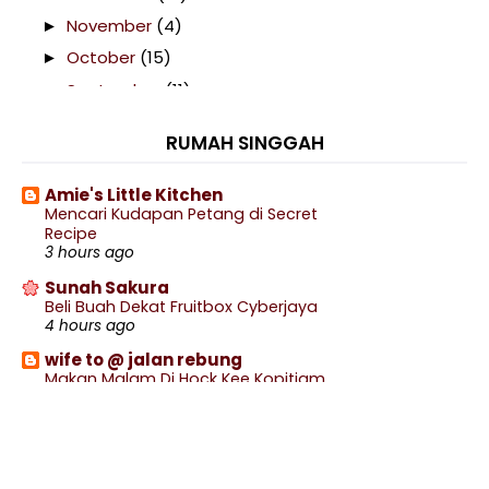
November
(4)
►
October
(15)
►
September
(11)
►
August
(15)
►
RUMAH SINGGAH
July
(20)
►
June
(12)
►
Amie's Little Kitchen
Mencari Kudapan Petang di Secret
May
(11)
►
Recipe
April
(47)
►
3 hours ago
March
(64)
►
Sunah Sakura
Beli Buah Dekat Fruitbox Cyberjaya
February
(37)
►
4 hours ago
January
(83)
▼
wife to @ jalan rebung
Drama Boleh Saya Bantu (TV3)
Makan Malam Di Hock Kee Kopitiam
6 hours ago
Sedap Rupanya Makan Epal Hijau Potong Dengan
Perah...
Blog Sihatimerahjambu
Renew Pasport Online Lebih Mudah
Selepas Seminggu Cuti Brisk Walk Dan Slow
7 hours ago
Jogging