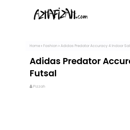
Home
Fashion
Adidas Predator Accuracy 4 Indoor Sal
Adidas Predator Accur
Futsal
Pizzah