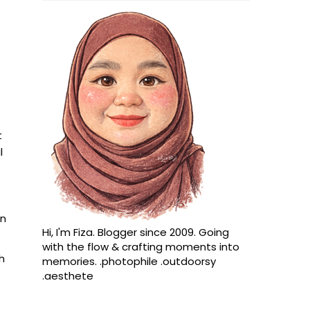
t
l
an
Hi, I'm Fiza. Blogger since 2009. Going
with the flow & crafting moments into
h
memories. .photophile .outdoorsy
.aesthete