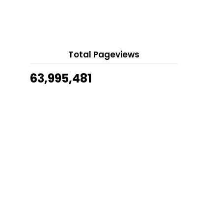
9 hours ago
Telefilem Jodohku Dalam Kotak
Show All
(TV9)
Telekung Travel Siti Khadijah
Harmony Flair Aria H...
Sesekali Perlu Juga Bersihkan
Total Pageviews
Keyboard Komputer
63,995,481
Siaran Lansung Konsert Akhir Gegar
Vaganza 9 Dan K...
Telefilem Hello Suria (Awesome
TV)
12 Finalis Anugerah Juara Lagu ke-
37 (AJL37)
Telefilem Secret Admirer (Astro
Citra)
Telefilem Wanji (TV1)
Tonton Siaran Lansung Final TM
Piala Malaysia 2022...
Nasi Kukus Tonggek Dengan
Pembungkus Baru Yang Leb...