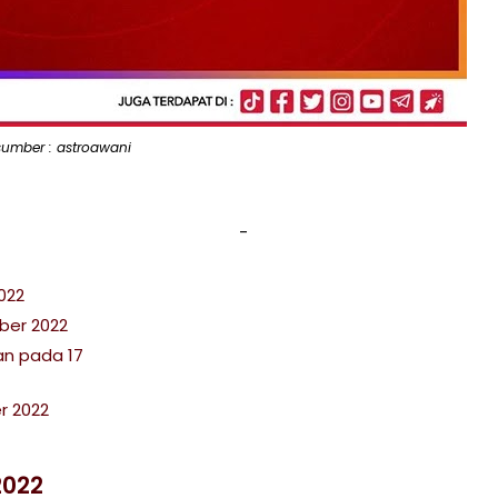
sumber : astroawani
022
ber 2022
an pada 17
r 2022
2022