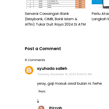
Senarai Cawangan Bank
Perlu Ata
(Maybank, CIMB, Bank Islam &
Langkah 
Affin) Tukar Duit Raya 2024 Di ATM
Post a Comment
8 Comments
syuhada salleh
Tuesday, November 15, 2022 8:08:00 AM
yeay, gaji masuk awal bulan ni. hehe
Reply
Pizzah