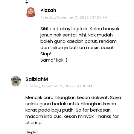
Pizzah
Tuesday, November 01, 2022 5:34:00 PM
Sikit sikit okay lagi kak. Kalau banyak
jenuh nak sental. hihi..Nak mudah
boleh guna kaedah parut, rendam
dan tekan je button mesin basuh.
Siap!
Sama² kak :)
SalbiahM
Tuesday, November 01, 2022 3:47:00 PM
Menarik cara hilangkan kesan dakwat. Saya
selalu guna bedak untuk hilangkan kesan
karat pada baju putih. So far berkesan,
macam kita cuci kesan minyak. Thanks for
sharing
Reply