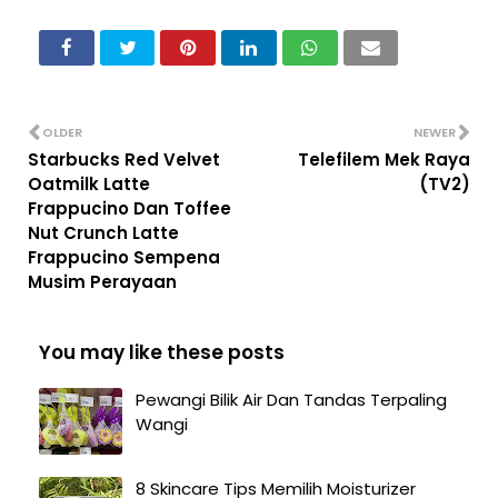
OLDER
NEWER
Starbucks Red Velvet
Telefilem Mek Raya
Oatmilk Latte
(TV2)
Frappucino Dan Toffee
Nut Crunch Latte
Frappucino Sempena
Musim Perayaan
You may like these posts
Pewangi Bilik Air Dan Tandas Terpaling
Wangi
8 Skincare Tips Memilih Moisturizer