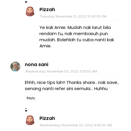
Pizzah
Tuesday, November 01, 2022 10:43:00 PM
Ye kak Amie. Mudah nak larut bila
rendam tu, nak membasuh pun
mudah. Bolehlah tu cuba nanti kak
Amie.
nona sani
Wednesday, November 02, 2022 7:29:00 AM
Ehhh, nice tips lah!! Thanks share.. nak save..
senang nanti refer sini semula... Huhhu
Reply
Pizzah
Wednesday, November 02, 2022 9:25:00 AM