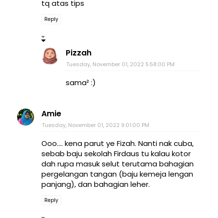
tq atas tips
Reply
Pizzah
Tuesday, November 01, 2022 5:58:00 PM
sama² :)
Amie
Tuesday, November 01, 2022 9:01:00 PM
Ooo.... kena parut ye Fizah. Nanti nak cuba,
sebab baju sekolah Firdaus tu kalau kotor
dah rupa masuk selut terutama bahagian
pergelangan tangan (baju kemeja lengan
panjang), dan bahagian leher.
Reply