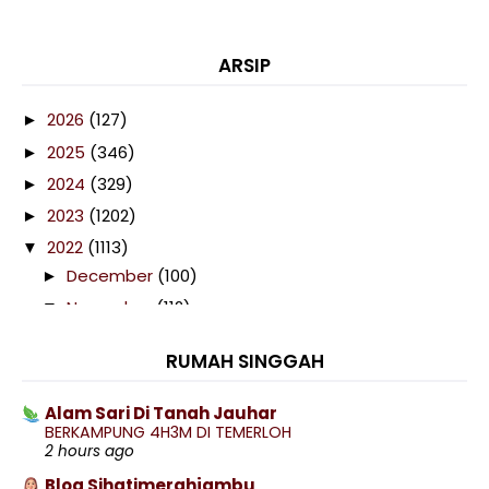
ARSIP
2026
(127)
►
2025
(346)
►
2024
(329)
►
2023
(1202)
►
2022
(1113)
▼
December
(100)
►
November
(112)
▼
Filem Daddyku Gangster Di Pawagam 1 Disember
2022
RUMAH SINGGAH
Drama Terima Kasih Cinta (TV3)
Alam Sari Di Tanah Jauhar
Cuci Kasut Putih Dengan Blue Stick Soap, Cepat
BERKAMPUNG 4H3M DI TEMERLOH
Ber...
2 hours ago
Iridescent Green Cold Cup Tumbler Starbucks
Blog Sihatimerahjambu