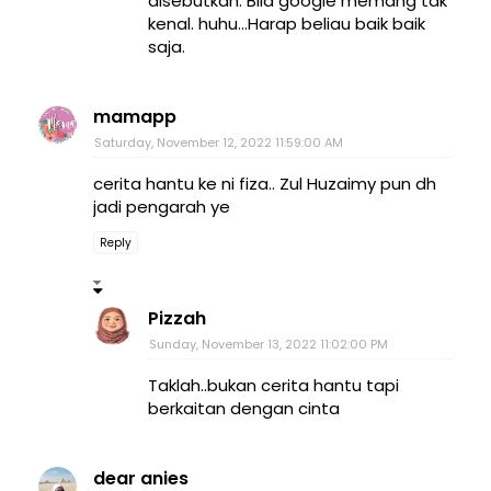
disebutkan. Bila google memang tak
kenal. huhu...Harap beliau baik baik
saja.
mamapp
Saturday, November 12, 2022 11:59:00 AM
cerita hantu ke ni fiza.. Zul Huzaimy pun dh
jadi pengarah ye
Reply
Pizzah
Sunday, November 13, 2022 11:02:00 PM
Taklah..bukan cerita hantu tapi
berkaitan dengan cinta
dear anies