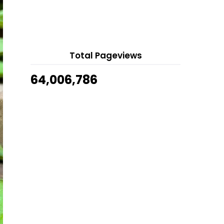
Sambutan Hari Israk Mikraj 1443H
8 hours ago
2022
Show All
Cara Hilangkan Stress Dan Bosan,
Main Game Online ...
Siaran Lansung Anugerah Juara
Total Pageviews
Lagu Ke 36 #AJL36 & ...
Sayur Pucuk Paku Masak Lemak Cili
64,006,786
Api Campur Udang
Farm Fresh Mango Tango Yogurt
Telefilem Appa
Filem Kabus
Lirik Lagu Debu - Dayang Nurfaizah
& Amir Masdi
Farm Fresh Mixed Berries Yogurt
Farm Fresh Strawberries Yogurt
Drama Scammer 2
Susu Pisang Farm Fresh Terpaling
Sedap!