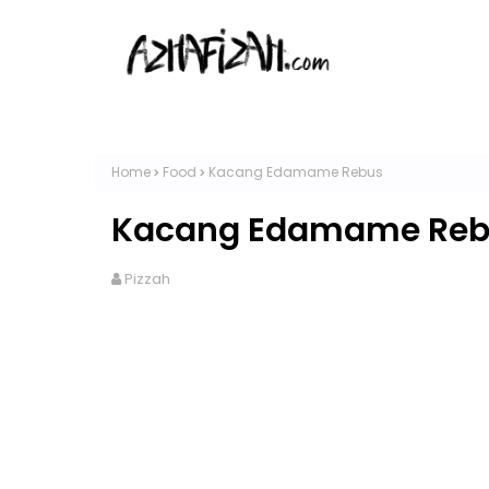
Home
Food
Kacang Edamame Rebus
Kacang Edamame Reb
Pizzah