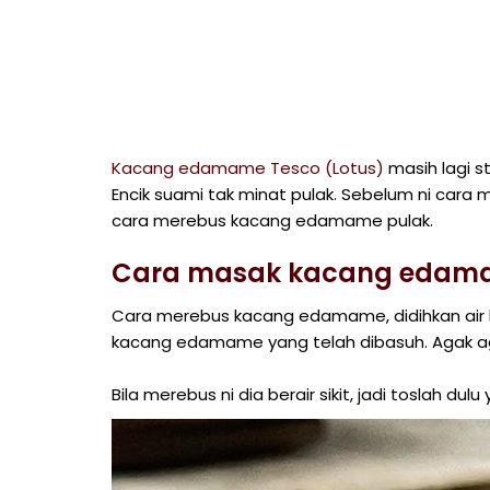
Kacang edamame Tesco (Lotus)
masih lagi st
Encik suami tak minat pulak. Sebelum ni car
cara merebus kacang edamame pulak.
Cara masak kacang edam
Cara merebus kacang edamame, didihkan air l
kacang edamame yang telah dibasuh. Agak aga
Bila merebus ni dia berair sikit, jadi toslah dulu 