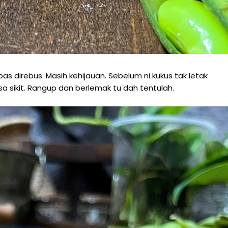
 direbus. Masih kehijauan. Sebelum ni kukus tak letak
sa sikit. Rangup dan berlemak tu dah tentulah.