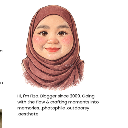
ba
an
Hi, I'm Fiza. Blogger since 2009. Going
with the flow & crafting moments into
memories. .photophile .outdoorsy
.aesthete