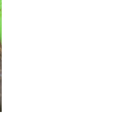
Gempa Bumi 25 Februari 2022
Drama Kerana Aku Isteri Bidaan
Kopi Kaww Bus Stand Pilah, Kaww
Boto!
Telefilem Suamiku Old School
Drama I Love You Mr Clown
Balik Kampung Lah Kita
Filem The Disappearance Of Irdina
Adhwa
Ada Apa Dengan 22.02.2022
Twosday
Hadiah Misteri, Siapa Bagi Klasique
Bakeware?
Telefilem Maaf Dari Khilaf
Upgrade Always be Pure Forest
Therapy Ultra Calmin...
Telefilem Lari Cabi Lari