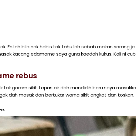
ok. Entah bila nak habis tak tahu lah sebab makan sorang je.
a masak kacang edamame saya guna kaedah kukus. Kali ni cu
ame rebus
etak garam sikit. Lepas air dah mendidih baru saya masukk
k dah masak dan bertukar warna sikit angkat dan toskan.
ye.