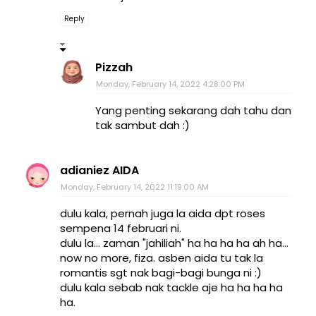
Reply
Pizzah
Monday, February 14, 2022 4:28:00 PM
Yang penting sekarang dah tahu dan
tak sambut dah :)
adianiez AIDA
Monday, February 14, 2022 11:19:00 AM
dulu kala, pernah juga la aida dpt roses
sempena 14 februari ni.
dulu la... zaman "jahiliah" ha ha ha ha ah ha...
now no more, fiza. asben aida tu tak la
romantis sgt nak bagi-bagi bunga ni :)
dulu kala sebab nak tackle aje ha ha ha ha
ha.