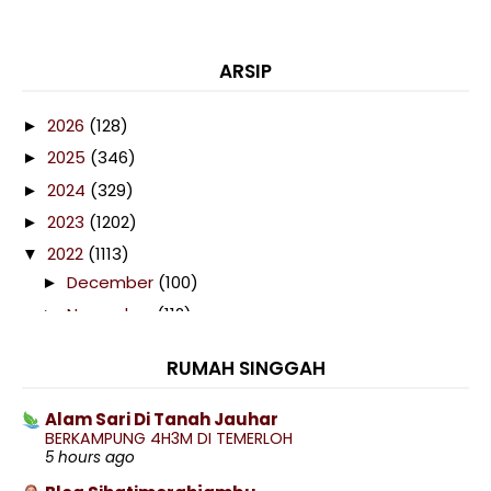
ARSIP
2026
(128)
►
2025
(346)
►
2024
(329)
►
2023
(1202)
►
2022
(1113)
▼
December
(100)
►
November
(112)
►
October
(116)
►
RUMAH SINGGAH
September
(103)
►
August
(74)
►
Alam Sari Di Tanah Jauhar
BERKAMPUNG 4H3M DI TEMERLOH
July
(102)
►
5 hours ago
June
(40)
►