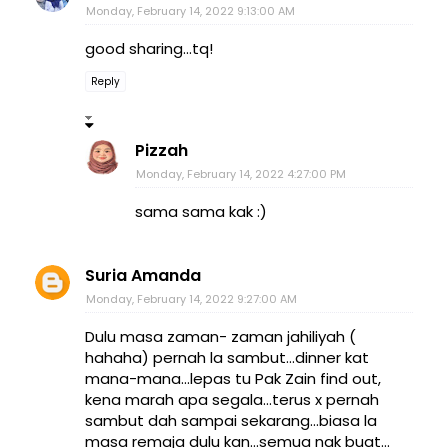
Monday, February 14, 2022 9:13:00 AM
good sharing...tq!
Reply
Pizzah
Monday, February 14, 2022 4:27:00 PM
sama sama kak :)
Suria Amanda
Monday, February 14, 2022 9:27:00 AM
Dulu masa zaman- zaman jahiliyah (
hahaha) pernah la sambut...dinner kat
mana-mana...lepas tu Pak Zain find out,
kena marah apa segala...terus x pernah
sambut dah sampai sekarang...biasa la
masa remaja dulu kan...semua nak buat...