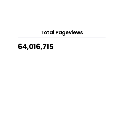
Gila Gusti
Show All
Kegunaan Essential Oil Cedarwood
Young Living
Surah Yassin Tulisan Tangan Satu
Muka Surat
Total Pageviews
Dosa Itu Bukan Miliknya
64,016,715
Essential Oil Grapefruit, Bau Manis
Manis Yang Men...
Cara Hilangkan Objek Dalam
Gambar Online
Senarai Barangan Keperluan
Mangsa Banjir
Life Lila
Cara Remove Background Gambar
Online
Angan-Angan Mat Jiman
Giant Golden Pothos Cantik Nau
Nau