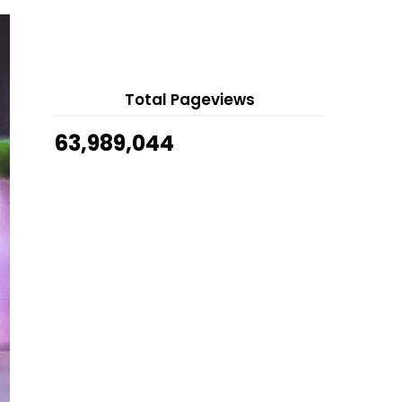
Gila Gusti
A'Famosa Outlet
7 hours ago
Kegunaan Essential Oil Cedarwood
Young Living
Show All
Surah Yassin Tulisan Tangan Satu
Muka Surat
Total Pageviews
Dosa Itu Bukan Miliknya
63,989,044
Essential Oil Grapefruit, Bau Manis
Manis Yang Men...
Cara Hilangkan Objek Dalam
Gambar Online
Senarai Barangan Keperluan
Mangsa Banjir
Life Lila
Cara Remove Background Gambar
Online
Angan-Angan Mat Jiman
Giant Golden Pothos Cantik Nau
Nau