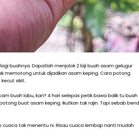
agi buahnya. Dapatlah menjolok 2 biji buah asam gelugur
uh nak memotong untuk dijadikan asam keping. Cara potong
kecut sikit.
m buah labu, kan? 4 hari selepas petik bawa balik tu buah
otong buat asam keping. Ikutkan tak rajin. Tapi sebab ben
ab cuaca tak menentu ni. Risau cuaca lembap nanti mudah