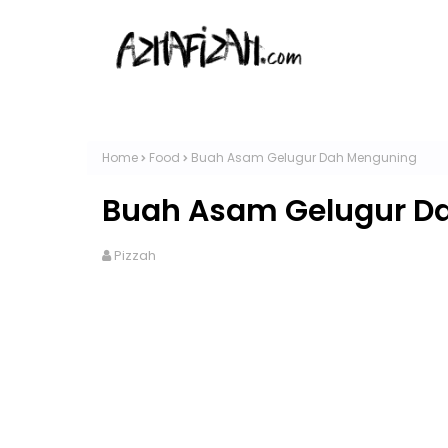
Home
Food
Buah Asam Gelugur Dah Menguning
Buah Asam Gelugur D
Pizzah