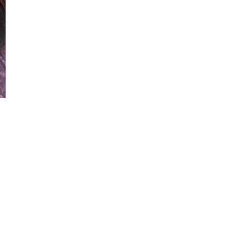
BioNTech Pfizer
Mache Fusion
Mr. Millennium
Caladium Shycool, Harga Tak Nak
Kalah
Cheritera
Tarikh Cantik Tahun 2022
Temujanji Dos Penggalak Vaksinasi
COVID-19
Khairat Kematian Yang Boleh
Dituntut
Uniqlo Limited Edition Stainless
Steel Water Bottle
Lepak Makan Malam Di Qali Grill
Tapi Order Di Qasr...
Adakah Engkau Menungguku
Projek Kopi Di Mydin Seremban 2