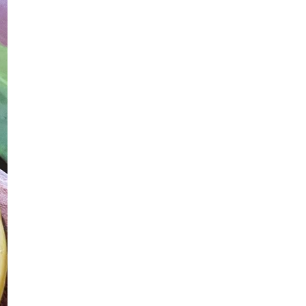
Fantasia Inn
Buah Asam Gelugur Dah
Menguning
Bella - Bila Cinta Bersatu
Amaran Hujan Berterusan Bahaya.
Bersiap siaga deng...
Cinta Hati Ayam
Kerang Bakar Bersambal Zarra Ikan
Bakar
Si Landak Kecil
Anugerah Drama Sangat
Pentas Akhir Maharaja Lawak Mega
2021, Siapakah Ju...
Cincin Pusaka
Sebusuk Busuk Loji Kumbahan,
Tetap Glow Up Dengan ...
Bayang
Dos Penggalak Comirnaty