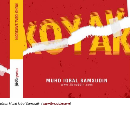
ulisan Muhd Iqbal Samsudin (
www.ibnuddin.com
)