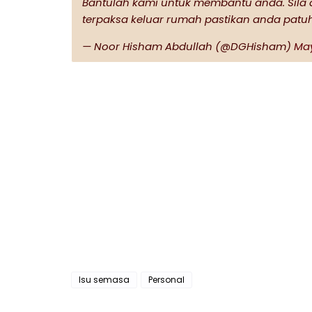
Bantulah kami untuk membantu anda. Sila du
terpaksa keluar rumah pastikan anda patu
— Noor Hisham Abdullah (@DGHisham)
May
Isu semasa
Personal