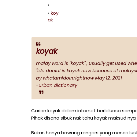
koy
ak
koyak
malay word is "koyak" , usually get used 
"ido danial is koyak now because of malaysi
by whatamidoinrightnow May 12, 2021
-
urban dictionary
Carian koyak dalam internet berleluasa sampa
Pihak disana sibuk nak tahu koyak maksud nya 
Bukan hanya bawang rangers yang mencetuskan