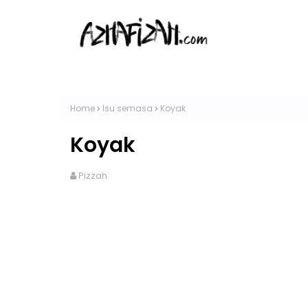
Home
Isu semasa
Koyak
Koyak
Pizzah