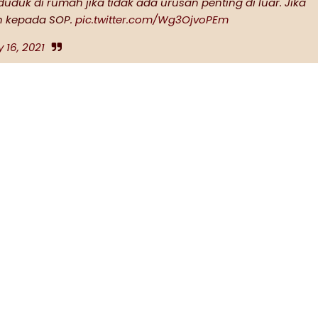
duk di rumah jika tidak ada urusan penting di luar. Jika
h kepada SOP.
pic.twitter.com/Wg3OjvoPEm
 16, 2021