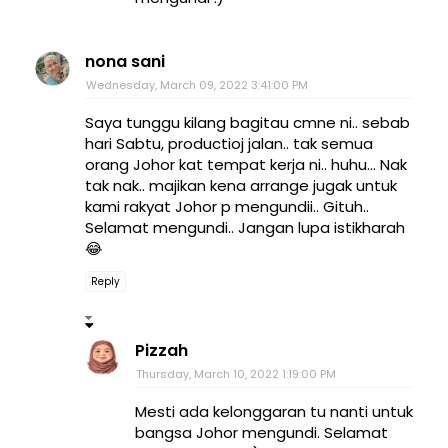
nona sani
Wednesday, March 09, 2022 3:41:00 PM
Saya tunggu kilang bagitau cmne ni.. sebab
hari Sabtu, productioj jalan.. tak semua
orang Johor kat tempat kerja ni.. huhu... Nak
tak nak.. majikan kena arrange jugak untuk
kami rakyat Johor p mengundii.. Gituh..
Selamat mengundi.. Jangan lupa istikharah
😂
Reply
Pizzah
Thursday, March 10, 2022 1:19:00 PM
Mesti ada kelonggaran tu nanti untuk
bangsa Johor mengundi. Selamat