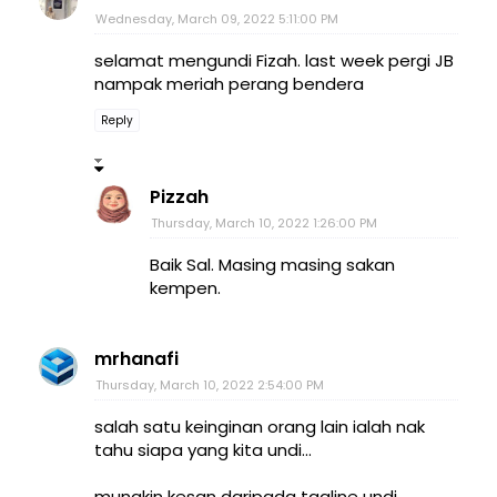
Wednesday, March 09, 2022 5:11:00 PM
selamat mengundi Fizah. last week pergi JB
nampak meriah perang bendera
Reply
Pizzah
Thursday, March 10, 2022 1:26:00 PM
Baik Sal. Masing masing sakan
kempen.
mrhanafi
Thursday, March 10, 2022 2:54:00 PM
salah satu keinginan orang lain ialah nak
tahu siapa yang kita undi...
mungkin kesan daripada tagline undi