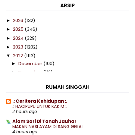
ARSIP
2026
(132)
►
2025
(346)
►
2024
(329)
►
2023
(1202)
►
2022
(1113)
▼
December
(100)
►
November
(112)
►
October
(116)
►
RUMAH SINGGAH
September
(103)
►
August
(74)
►
.: Ceritera Kehidupan :.
.: HACIPUPU UNTUK KAK M :.
July
(102)
►
2 hours ago
June
(40)
►
Alam Sari Di Tanah Jauhar
May
(76)
►
MAKAN NASI AYAM DI SANG GERAI
4 hours ago
April
(121)
►