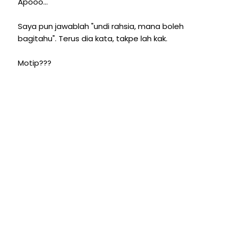
Apooo...
Saya pun jawablah "undi rahsia, mana boleh
bagitahu". Terus dia kata, takpe lah kak.
Motip???