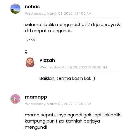
nohas
Wednesday, March 09, 2022 11:34:00 AM
selamat balik mengundi..hati2 di jalanraya &
di tempat mengundi..
Reply
Pizzah
Wednesday, March 09, 2022 12:08:00 PM
Baiklah, terima kasih kak :)
mamapp
Wednesday, March 09, 2022 12:12:00 PM
mama sepatutnya ngundi gak tapi tak balik
kampung pun fiza. tahniah berjaya
mengundi