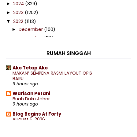
2024
(329)
►
2023
(1202)
►
2022
(1113)
▼
December
(100)
►
November
(112)
►
October
(116)
►
RUMAH SINGGAH
September
(103)
►
August
(74)
►
Ako Tetap Ako
MAKAN² SEMPENA RASMI LAYOUT OPIS
July
(102)
►
BARU
June
(40)
►
9 hours ago
May
(76)
►
Warisan Petani
Buah Duku Johor
April
(121)
►
9 hours ago
March
(90)
▼
Blog Begins At Forty
Telefilem Doktor Idaman
August 6, 2026
9 hours ago
Telefilem Memori Ekspress
Alam Sari Di Tanah Jauhar
Drama Kuasa