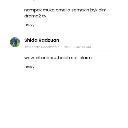
nampak muka amelia semakin byk dlm
drama2 tv
Reply
Shida Radzuan
Thursday, December 03, 2020 3:35:00 AM
wow..citer baru..boleh set alarm..
Reply