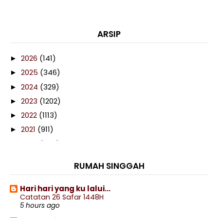
ARSIP
2026
(141)
►
2025
(346)
►
2024
(329)
►
2023
(1202)
►
2022
(1113)
►
2021
(911)
►
2020
(460)
▼
December
(86)
►
RUMAH SINGGAH
November
(106)
▼
Drama Bidadari Salju Episod 1-28(Akhir) Lakonan
Hari hari yang ku lalui...
Sw...
Catatan 26 Safar 1448H
Cara Buat Pewangi Tandas
5 hours ago