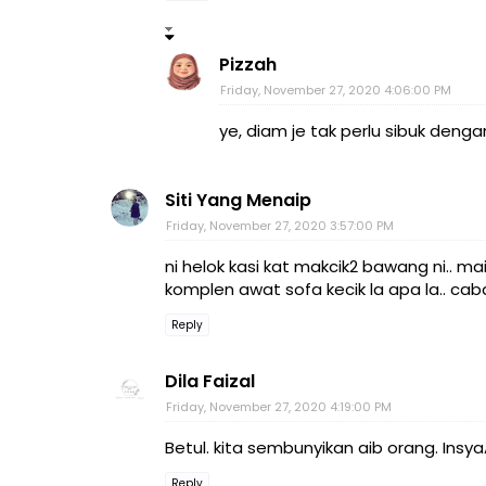
Pizzah
Friday, November 27, 2020 4:06:00 PM
ye, diam je tak perlu sibuk denga
Siti Yang Menaip
Friday, November 27, 2020 3:57:00 PM
ni helok kasi kat makcik2 bawang ni.. 
komplen awat sofa kecik la apa la.. cab
Reply
Dila Faizal
Friday, November 27, 2020 4:19:00 PM
Betul. kita sembunyikan aib orang. Insy
Reply