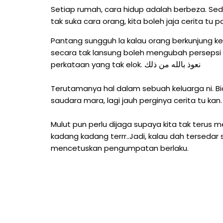
Setiap rumah, cara hidup adalah berbeza. Sed
tak suka cara orang, kita boleh jaja cerita tu p
Pantang sungguh la kalau orang berkunjung ke
secara tak lansung boleh mengubah persepsi o
نعوذ بالله من ذلك
perkataan yang tak elok.
Terutamanya hal dalam sebuah keluarga ni. Bia
saudara mara, lagi jauh perginya cerita tu kan.
Mulut pun perlu dijaga supaya kita tak teru
kadang kadang terrr..Jadi, kalau dah tersedar si
mencetuskan pengumpatan berlaku.