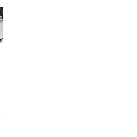
Tanaman Herba Yang Boleh Hidup
Dalam Air
Drama : Lelaki Lingkungan Cinta
Episod 13 (Akhir)
Bomboloni Gebu Gebas. Sila Cuba
Resipi Bomboloni M...
Bunga Plumbago Imperial Blue
Buat Wall Sit 1 Minit Untuk Kecilkan
Paha
Drama Romantika 4 Hari 3 Malam
Episod 1-13 ( Akhir...
Drama Tercipta Satu Ikatan Episod
1-20 (Akhir) Lak...
Pokok Rerama Hijau Yang Unik
Gulai Ayam Fresh From Kuali Mak
Drama Tak Sempurna Mencintaimu
Episod 1-28 (Akhir)...
Cendol dan Rojak Haji Shariff