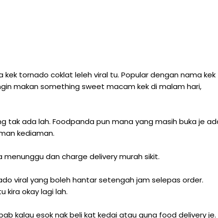
 kek tornado coklat leleh viral tu. Popular dengan nama kek
ringin makan something sweet macam kek di malam hari,
 tak ada lah. Foodpanda pun mana yang masih buka je ad
 taman kediaman.
a menunggu dan charge delivery murah sikit.
nado viral yang boleh hantar setengah jam selepas order.
kira okay lagi lah.
ab kalau esok nak beli kat kedai atau guna food delivery je.