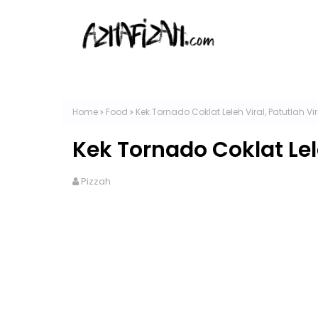
Home
Food
Kek Tornado Coklat Leleh Viral, Patutlah Vir
Kek Tornado Coklat Lele
Pizzah