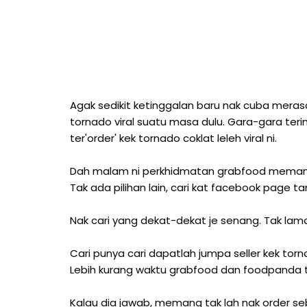
Agak sedikit ketinggalan baru nak cuba merasa
tornado viral suatu masa dulu. Gara-gara te
ter'order' kek tornado coklat leleh viral ni.
Dah malam ni perkhidmatan grabfood memang
Tak ada pilihan lain, cari kat facebook page
Nak cari yang dekat-dekat je senang. Tak lam
Cari punya cari dapatlah jumpa seller kek tor
Lebih kurang waktu grabfood dan foodpanda tu 
Kalau dia jawab, memang tak lah nak order seb