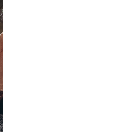
Drama Hatimu Sedingin Salju
Episod 1-28 (Akhir) La...
Drama Shah Alam 40k Episod 1-28
(Akhir) Lakonan Ri...
Misteri Ketukan Pintu Rumah
DiTengah Malam
Drama Mummy Oja (Awesome TV)
Saluran 112
Hidangan Hari Sabtu, Rendang
Ayam Dan Mee Kari
Pertama Kali Beli Kerang Besar
Kisah Seram Hospital
Pokok Setawar Halia Merah
Drama Sang Pewaris Episod 1-13
(Akhir) Lakonan Ben...
Bila Lama Tak Order Pizza Hut
Terma Baru Instagram Bermula 20
Disember 2020