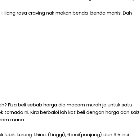
lah. Hilang rasa craving nak makan benda-benda manis. Dah
 eh? Fiza beli sebab harga dia macam murah je untuk satu
tornado ni. Kira berbaloi lah kot beli dengan harga dan sai
macam mana.
k lebih kurang 1.5inci (tinggi), 6 inci(panjang) dan 3.5 inci