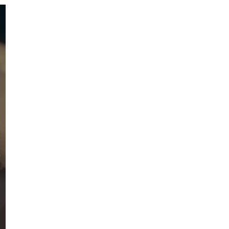
Tanaman Herba Yang Boleh Hidup
Dalam Air
Drama : Lelaki Lingkungan Cinta
Episod 13 (Akhir)
Bomboloni Gebu Gebas. Sila Cuba
Resipi Bomboloni M...
Bunga Plumbago Imperial Blue
Buat Wall Sit 1 Minit Untuk Kecilkan
Paha
Drama Romantika 4 Hari 3 Malam
Episod 1-13 ( Akhir...
Drama Tercipta Satu Ikatan Episod
1-20 (Akhir) Lak...
Pokok Rerama Hijau Yang Unik
Gulai Ayam Fresh From Kuali Mak
Drama Tak Sempurna Mencintaimu
Episod 1-28 (Akhir)...
Cendol dan Rojak Haji Shariff