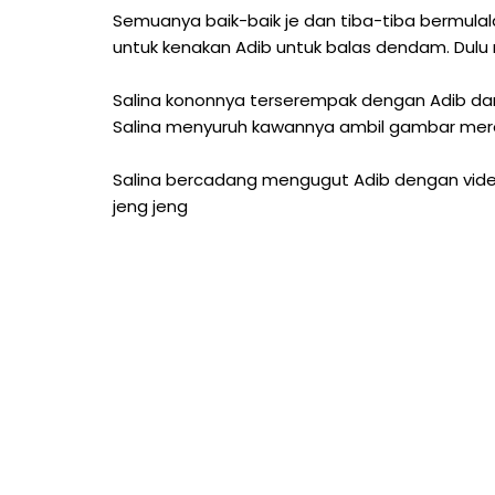
Semuanya baik-baik je dan tiba-tiba bermulala
untuk kenakan Adib untuk balas dendam. Dulu m
Salina kononnya terserempak dengan Adib dan b
Salina menyuruh kawannya ambil gambar mere
Salina bercadang mengugut Adib dengan video t
jeng jeng