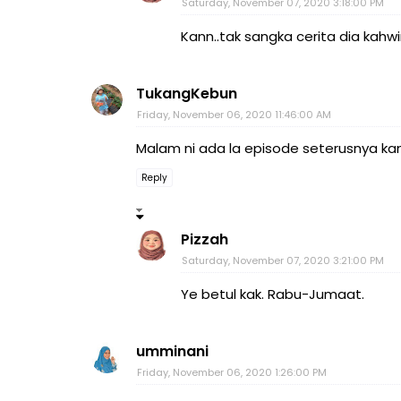
Saturday, November 07, 2020 3:18:00 PM
Kann..tak sangka cerita dia kahwin
TukangKebun
Friday, November 06, 2020 11:46:00 AM
Malam ni ada la episode seterusnya kan
Reply
Pizzah
Saturday, November 07, 2020 3:21:00 PM
Ye betul kak. Rabu-Jumaat.
umminani
Friday, November 06, 2020 1:26:00 PM