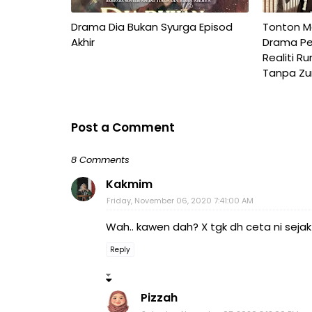
Drama Dia Bukan Syurga Episod
Tonton Ma
Akhir
Drama Pe
Realiti R
Tanpa Zu
Post a Comment
8 Comments
Kakmim
Friday, November 06, 2020 7:41:00 AM
Wah.. kawen dah? X tgk dh ceta ni sejak t
Reply
Pizzah