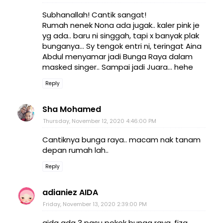
Subhanallah! Cantik sangat!
Rumah nenek Nona ada jugak.. kaler pink je
yg ada.. baru ni singgah, tapi x banyak plak
bunganya... Sy tengok entri ni, teringat Aina
Abdul menyamar jadi Bunga Raya dalam
masked singer.. Sampai jadi Juara... hehe
Reply
Sha Mohamed
Thursday, November 12, 2020 4:46:00 PM
Cantiknya bunga raya.. macam nak tanam
depan rumah lah..
Reply
adianiez AIDA
Friday, November 13, 2020 2:39:00 PM
aida ada 3 pasu pokok bunga raya, fiza.