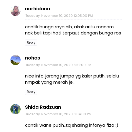
norhidana
Tuesday, November 10, 2020 12:05:00 PM
cantik bunga raya nih, akak aritu macam
nak beli tapi hati terpaut dengan bunga ros
Reply
nohas
Tuesday, November 10, 2020 3:59:00 PM
nice info..jarang jumpa yg kaler putih..selalu
nmpak yang merah je..
Reply
Shida Radzuan
Tuesday, November 10, 2020 8:04:00 PM
cantik wane putih..tq sharing infonya fiza :)