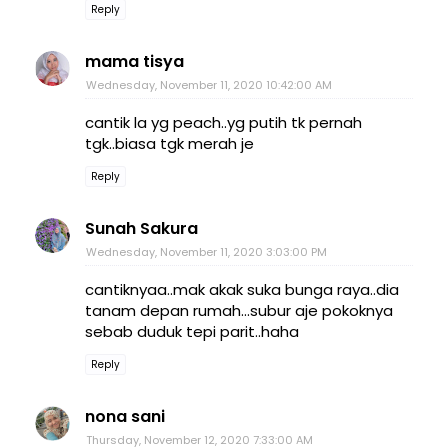
Reply
mama tisya
Wednesday, November 11, 2020 10:42:00 AM
cantik la yg peach..yg putih tk pernah
tgk..biasa tgk merah je
Reply
Sunah Sakura
Wednesday, November 11, 2020 3:03:00 PM
cantiknyaa..mak akak suka bunga raya..dia
tanam depan rumah...subur aje pokoknya
sebab duduk tepi parit..haha
Reply
nona sani
Thursday, November 12, 2020 7:33:00 AM