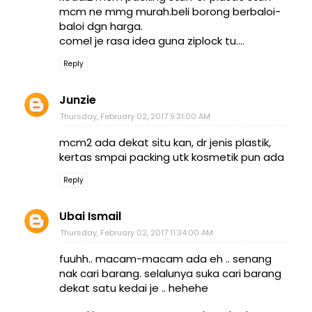
mcm ne mmg murah.beli borong berbaloi-
baloi dgn harga.
comel je rasa idea guna ziplock tu....
Reply
Junzie
Thursday, February 02, 2017 9:31:00 AM
mcm2 ada dekat situ kan, dr jenis plastik,
kertas smpai packing utk kosmetik pun ada
Reply
Ubai Ismail
Thursday, February 02, 2017 11:34:00 AM
fuuhh.. macam-macam ada eh .. senang
nak cari barang. selalunya suka cari barang
dekat satu kedai je .. hehehe