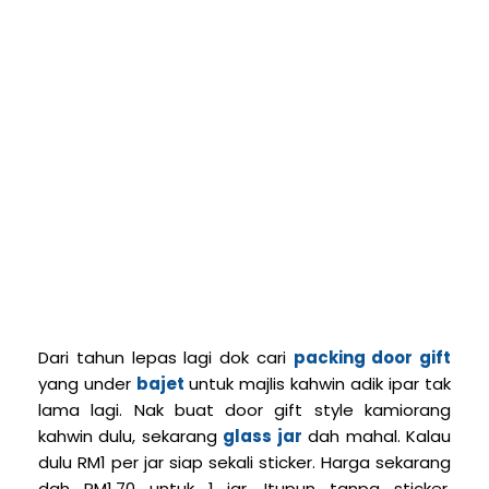
Dari tahun lepas lagi dok cari
packing door gift
yang under
bajet
untuk majlis kahwin adik ipar tak
lama lagi. Nak buat door gift style kamiorang
kahwin dulu, sekarang
glass jar
dah mahal. Kalau
dulu RM1 per jar siap sekali sticker. Harga sekarang
dah RM1.70 untuk 1 jar. Itupun tanpa sticker.