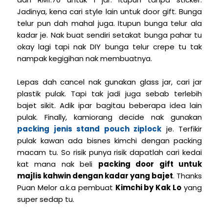
Jadinya, kena cari style lain untuk door gift. Bunga
telur pun dah mahal juga. Itupun bunga telur ala
kadar je. Nak buat sendiri setakat bunga pahar tu
okay lagi tapi nak DIY bunga telur crepe tu tak
nampak kegigihan nak membuatnya.
Lepas dah cancel nak gunakan glass jar, cari jar
plastik pulak. Tapi tak jadi juga sebab terlebih
bajet sikit. Adik ipar bagitau beberapa idea lain
pulak. Finally, kamiorang decide nak gunakan
packing jenis stand pouch ziplock
je. Terfikir
pulak kawan ada bisnes kimchi dengan packing
macam tu. So risik punya risik dapatlah cari kedai
kat mana nak beli
packing door gift untuk
majlis kahwin dengan kadar yang bajet
. Thanks
Puan Melor a.k.a pembuat
Kimchi by Kak Lo
yang
super sedap tu.