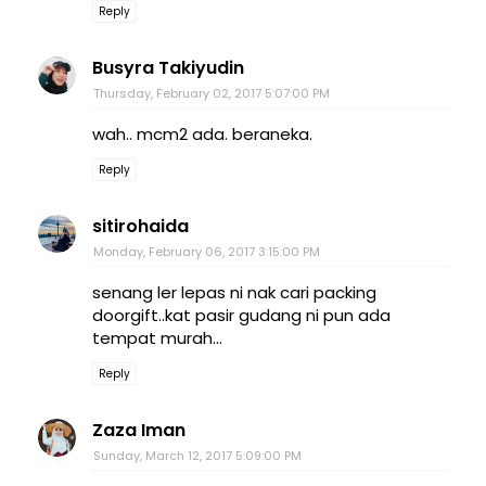
Reply
Busyra Takiyudin
Thursday, February 02, 2017 5:07:00 PM
wah.. mcm2 ada. beraneka.
Reply
sitirohaida
Monday, February 06, 2017 3:15:00 PM
senang ler lepas ni nak cari packing
doorgift..kat pasir gudang ni pun ada
tempat murah...
Reply
Zaza Iman
Sunday, March 12, 2017 5:09:00 PM