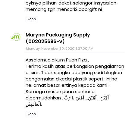
byknya pilihan..dekat selangor..insyaallah
memang tgh mencari2 doorgift ni
Reply
Maryna Packaging Supply
(002025696-V)
Monday, November 30, 2020 8:27:00 AM
Assalamualaikum Puan Fiza ,
Terima kasih atas perkongsian pengalaman
di sini . Tidak sangka ada yang sudi blogkan
pengamalan dikedai plastik seperti ini he
he. amat besar ertinya kepada kami .
Semoga urusan puan sentiasa
dipermudahkan . آمِّيْنَ... آمِّيْنَ... آمِّيْنَ يا رَبَّ
الْعَالَمِيْن.
Reply