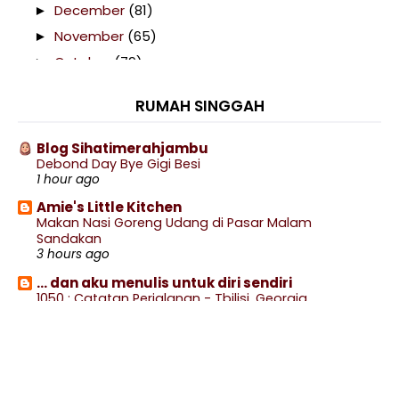
December
(81)
►
November
(65)
►
October
(79)
►
September
(92)
►
RUMAH SINGGAH
August
(132)
►
July
(123)
►
Blog Sihatimerahjambu
Debond Day Bye Gigi Besi
June
(96)
►
1 hour ago
May
(93)
►
Amie's Little Kitchen
April
(133)
►
Makan Nasi Goreng Udang di Pasar Malam
Sandakan
March
(122)
►
3 hours ago
February
(89)
▼
... dan aku menulis untuk diri sendiri
Siaran Langsung Bola Sepak Liga Super 2023 :
1050 : Catatan Perjalanan - Tbilisi, Georgia
Kedah...
(Episod 7) : Georgian Post
4 hours ago
Siaran Langsung Bola Sepak Liga Super 2023 :
Penan...
Miles of smiles
Movie time | Spiderman: Brand New Day
Siaran Langsung Bola Sepak Liga Super 2023 : KL
5 hours ago
Ci...