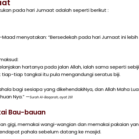
aat
kan pada hari Jumaat adalah seperti berikut :
l-Maad menyatakan: “Bersedekah pada hari Jumaat ini lebih
rmaksud:
akan hartanya pada jalan Allah, ialah sama seperti sebiji
tiap-tiap tangkai itu pula mengandungi seratus biji.
ahala bagi sesiapa yang dikehendakiNya, dan Allah Maha Lua
ahuan Nya.” —
Surah Al-Baqarah, ayat 261
kai Bau-bauan
dan gigi, memakai wangi-wangian dan memakai pakaian ya
endapat pahala sebelum datang ke masjid.