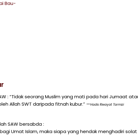
ai Bau-
ur
SAW : “Tidak seorang Muslim yang mati pada hari Jumaat ata
eh Allah SWT daripada fitnah kubur.” —
Hadis Riwayat Tarmizi
llah SAW bersabda :
an bagi Umat Islam, maka siapa yang hendak menghadiri solat