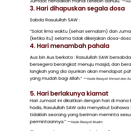
Jumaat hendaklah mandi terlebih dahulu.”—
Had
3. Hari dihapuskan segala dosa
Sabda Rasulullah SAW :
“Solat lima waktu (sehari semalam) dan Ju
(ketika itu) selama tidak dikerjakan dosa-dos
4. Hari menambah pahala
Aus bin Aus berkata : Rasulullah SAW bersabd
bersegera berangkat menuju masjid, dan bera
langkah yang dia ayunkan akan mendapat paha
yang mudah bagi Allah.” —
Hadis Riwayat Ahmad dan Ash
5. Hari berlakunya kiamat
Hari Jumaat ini dikaitkan dengan hari di mana
hadis, Rasulullah SAW ada menyebut bahawa :“
tidaklah seorang yang beriman meminta sesua
permintaannya.” —
Hadis Riwayat Muslim