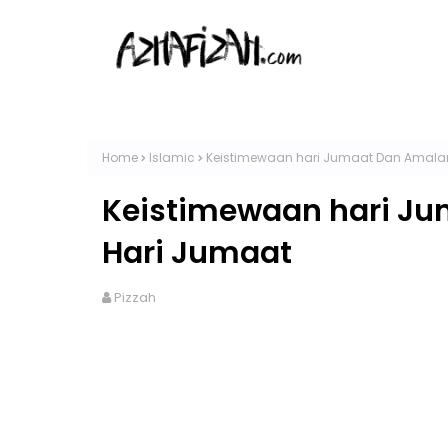
Home
Islamic
Keistimewaan hari Jumaat Dan Amala
Keistimewaan hari J
Hari Jumaat
Pizzah