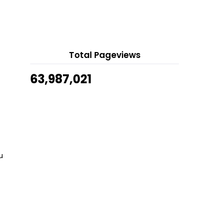
August 5, 2026
Telefilem Aya (TV2)
15 hours ago
Drama Isteri Halal (Astro Ria)
Show All
Senarai Pemenang Gempak Most
Wanted Awards 2022 (G...
Total Pageviews
Siaran Langsung Bola Sepak Liga
Super 2023 : Neger...
63,987,021
Siaran Langsung Bola Sepak Liga
Super 2023 : Selan...
Siaran Lansung Gempak Most
Wanted Awards 2022 (GMW...
Telefilem Transit Terakhir (TV3)
Senarai Intipati Belanjawan 2023
u
Malaysia MADANI
Telefilem Cucu Atuk (TV9)
Siaran Lansung Perlawanan Piala
Sumbangsih JDT FC ...
Zikir dan Doa Hari Jumaat