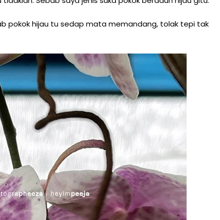
 tidaklah. Sebab saya jenis suka pokok berdaun hijau gitu.
bab pokok hijau tu sedap mata memandang, tolak tepi tak