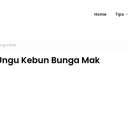
Home
Tips
unga Mak
 Ungu Kebun Bunga Mak