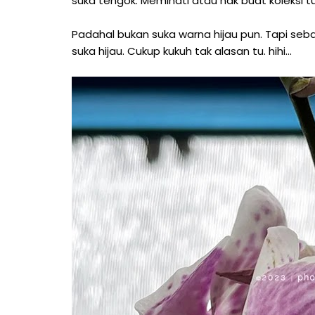
suka tengok. Meminati atau nak buat koleksi tu
Padahal bukan suka warna hijau pun. Tapi se
suka hijau. Cukup kukuh tak alasan tu. hihi...