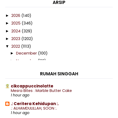
ARSIP
2026
(140)
►
2025
(346)
►
2024
(329)
►
2023
(1202)
►
2022
(1113)
▼
December
(100)
►
November
(112)
►
October
(116)
►
RUMAH SINGGAH
September
(103)
►
August
(74)
►
cikcappuccinolatte
Mesra Bites : Marble Butter Cake
July
(102)
►
1 hour ago
June
(40)
►
.: Ceritera Kehidupan :.
May
(76)
▼
.: ALHAMDULILLAH, SOON :.
1 hour ago
Drama My Ofis