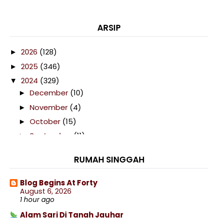
ARSIP
2026
(128)
►
2025
(346)
►
2024
(329)
▼
December
(10)
►
November
(4)
►
October
(15)
►
September
(11)
►
August
(15)
►
RUMAH SINGGAH
July
(20)
►
June
(12)
►
Blog Begins At Forty
August 6, 2026
May
(11)
►
1 hour ago
April
(47)
►
Alam Sari Di Tanah Jauhar