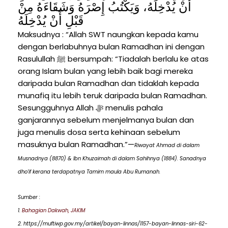
أَنْ يُدْخِلَهُ، وَيَكْتُبُ إِصْرَهُ وَشَقَاءَهُ مِنْ
قَبْلِ أَنْ يُدْخِلَهُ
Maksudnya : “Allah SWT naungkan kepada kamu
dengan berlabuhnya bulan Ramadhan ini dengan
Rasulullah ﷺ bersumpah: “Tiadalah berlalu ke atas
orang Islam bulan yang lebih baik bagi mereka
daripada bulan Ramadhan dan tidaklah kepada
munafiq itu lebih teruk daripada bulan Ramadhan.
Sesungguhnya Allah ﷻ menulis pahala
ganjarannya sebelum menjelmanya bulan dan
juga menulis dosa serta kehinaan sebelum
masuknya bulan Ramadhan.”—
Riwayat Ahmad di dalam
Musnadnya (8870) & Ibn Khuzaimah di dalam Sahihnya (1884). Sanadnya
dho’if kerana terdapatnya Tamim maula Abu Rumanah.
Sumber :
1.
Bahagian Dakwah, JAKIM
2. https://muftiwp.gov.my/artikel/bayan-linnas/1157-bayan-linnas-siri-62-