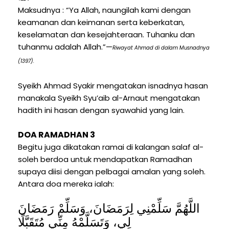
Maksudnya : “Ya Allah, naungilah kami dengan
keamanan dan keimanan serta keberkatan,
keselamatan dan kesejahteraan. Tuhanku dan
tuhanmu adalah Allah.”—
Riwayat Ahmad di dalam Musnadnya
(1397).
Syeikh Ahmad Syakir mengatakan isnadnya hasan
manakala Syeikh Syu’aib al-Arnaut mengatakan
hadith ini hasan dengan syawahid yang lain.
DOA RAMADHAN 3
Begitu juga dikatakan ramai di kalangan salaf al-
soleh berdoa untuk mendapatkan Ramadhan
supaya diisi dengan pelbagai amalan yang soleh.
Antara doa mereka ialah:
اللَّهُمَّ سَلِّمْنِي لِرَمَضَانَ، وَسَلِّمْ رَمَضَانَ
لِي، وَتَسَلَّمْهُ مِنِّي مُتَقَبَّلًا