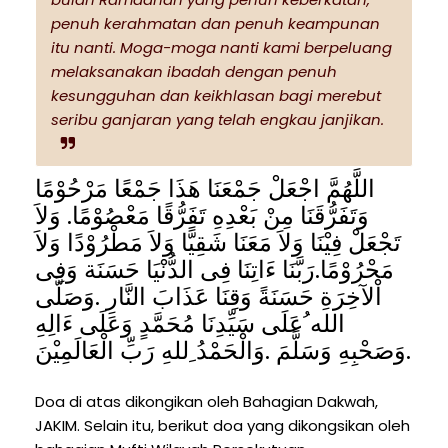
penuh kerahmatan dan penuh keampunan
itu nanti. Moga-moga nanti kami berpeluang
melaksanakan ibadah dengan penuh
kesungguhan dan keikhlasan bagi merebut
seribu ganjaran yang telah engkau janjikan.
اللَّهُمَّ اجْعَلْ جَمْعَنَا هَذَا جَمْعًا مَرْحُوْمًا
وَتَفَرُّقَنَا مِنْ بَعْدِهِ تَفَرُّقًا مَعْصُوْمًا. وَلاَ
تَجْعَلْ فِيْنَا وَلاَ مَعَنَا شَقِيًّا وَلاَ مَطْرُوْدًا وَلاَ
مَحْرُوْمًا.رَبَّنَا ءَاتِنَا فِى الدُّنْيَا حَسَنَة وَفِى
اْلآخِرَةِ حَسَنَةً وَقِنَا عَذَابَ النَّارِ .وَصَلَّى
الله ُعَلَى سَيِّدِنَا مُحَمَّدٍ وَعَلَى ءَالِهِ
وَصَحْبِهِ وَسَلَّمَ .وَالْحَمْدُ ِللهِ رَبِّ الْعَالَمِيْنَ.
Doa di atas dikongikan oleh Bahagian Dakwah,
JAKIM. Selain itu, berikut doa yang dikongsikan oleh