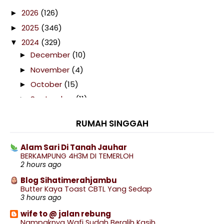
2026
(126)
►
2025
(346)
►
2024
(329)
▼
December
(10)
►
November
(4)
►
October
(15)
►
September
(11)
►
August
(15)
►
RUMAH SINGGAH
July
(20)
►
June
(12)
►
Alam Sari Di Tanah Jauhar
BERKAMPUNG 4H3M DI TEMERLOH
May
(11)
►
2 hours ago
April
(47)
►
Blog Sihatimerahjambu
March
(64)
▼
Butter Kaya Toast CBTL Yang Sedap
3 hours ago
Telefilem Ramadan I Miss You (TV3)
wife to @ jalan rebung
Malam Lailatul Qadar, Malam Seribu Bulan Pada
Nampaknya Wafi Sudah Beralih Kasih
Sepu...