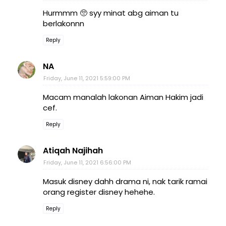
Hurmmm 🥺 syy minat abg aiman tu
berlakonnn
Reply
NA
Friday, June 11, 2021 5:59:00 PM
Macam manalah lakonan Aiman Hakim jadi
cef.
Reply
Atiqah Najihah
Friday, June 11, 2021 6:56:00 PM
Masuk disney dahh drama ni, nak tarik ramai
orang register disney hehehe.
Reply