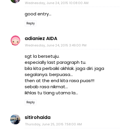
Wednesday, June 24, 2015 10:08:00 AM
good entry...
Reply
adianiez AIDA
Wednesday, June 24, 2015 3:49:00 PM
sgt la bersetuju.
especially last paragraph tu.
bila kita perbaiki akhlak. jaga diri. jaga
segalanya. berpuasa...
then at the end kita rasa puas!!!
sebab rasa nikmat...
ikhlas tu tiang utama la...
Reply
sitirohaida
Thursday, June 25, 2015 7:58:00 AM