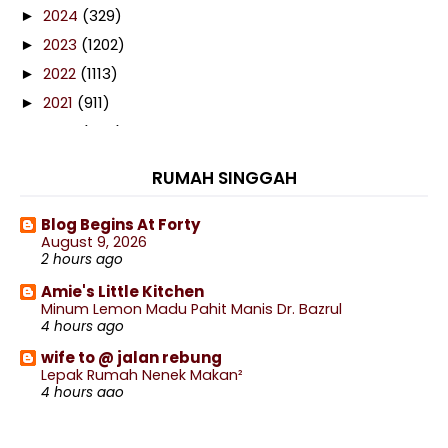
2024
(329)
►
2023
(1202)
►
2022
(1113)
►
2021
(911)
►
2020
(460)
►
2019
(238)
►
RUMAH SINGGAH
2018
(141)
►
2017
(359)
►
Blog Begins At Forty
August 9, 2026
2016
(538)
►
2 hours ago
2015
(402)
▼
Amie's Little Kitchen
December
(77)
►
Minum Lemon Madu Pahit Manis Dr. Bazrul
4 hours ago
November
(44)
►
wife to @ jalan rebung
October
(47)
►
Lepak Rumah Nenek Makan²
September
(27)
►
4 hours ago
August
(33)
►
.: Ceritera Kehidupan :.
.: ENTRY MAKANAN :.