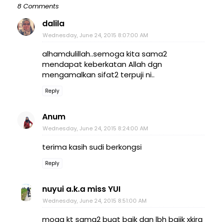
8 Comments
dalila
Wednesday, June 24, 2015 8:07:00 AM
alhamdulillah..semoga kita sama2
mendapat keberkatan Allah dgn
mengamalkan sifat2 terpuji ni..
Reply
Anum
Wednesday, June 24, 2015 8:24:00 AM
terima kasih sudi berkongsi
Reply
nuyui a.k.a miss YUI
Wednesday, June 24, 2015 8:51:00 AM
moga kt sama2 buat baik dan lbh baiik xkira