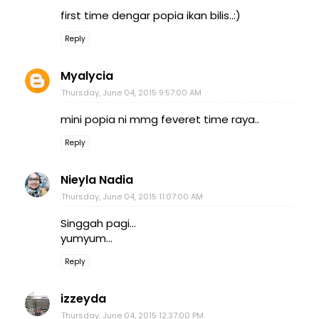
first time dengar popia ikan bilis..:)
Reply
Myalycia
Thursday, June 04, 2015 9:57:00 AM
mini popia ni mmg feveret time raya..
Reply
Nieyla Nadia
Thursday, June 04, 2015 11:07:00 AM
Singgah pagi...
yumyum...
Reply
izzeyda
Thursday, June 04, 2015 12:37:00 PM