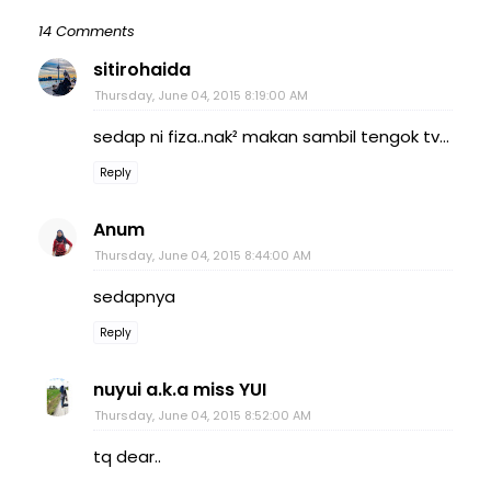
14 Comments
sitirohaida
Thursday, June 04, 2015 8:19:00 AM
sedap ni fiza..nak² makan sambil tengok tv...
Reply
Anum
Thursday, June 04, 2015 8:44:00 AM
sedapnya
Reply
nuyui a.k.a miss YUI
Thursday, June 04, 2015 8:52:00 AM
tq dear..