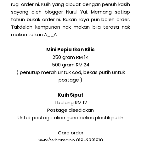
rugi order ni. Kuih yang dibuat dengan penuh kasih
sayang oleh blogger Nurul Yui. Memang setiap
tahun bukak order ni. Bukan raya pun boleh order.
Takdelah kempunan nak makan bila terasa nak
makan tu kan ^__^
Mini Popia Ikan Bilis
250 gram RM 14
500 gram RM 24
( penutup merah untuk cod, bekas putih untuk
postage )
Kuih Siput
1 balang RM 12
Postage disediakan
Untuk postage akan guna bekas plastik putih
Cara order
SMS/Whatsapp 019-2331810