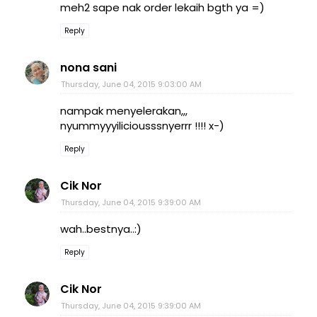
meh2 sape nak order lekaih bgth ya =)
Reply
nona sani
Thursday, June 04, 2015 9:03:00 AM
nampak menyelerakan,,,
nyummyyyiliciousssnyerrr !!!! x-)
Reply
Cik Nor
Thursday, June 04, 2015 9:39:00 AM
wah..bestnya..:)
Reply
Cik Nor
Thursday, June 04, 2015 9:39:00 AM