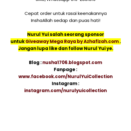
Cepat order untuk rasai keenakannya
InshaAllah sedap dan puas hati!
Nurul Yui salah seorang sponsor
untuk
Giveaway Mega Raya by Azhafizah.com
.
Jangan lupa like dan follow Nurul Yui ye.
Blog :
nusha1706.blogspot.com
Fanpage :
www.facebook.com/NurulYuiCollection
Instagram :
instagram.com/nurulyuicollection