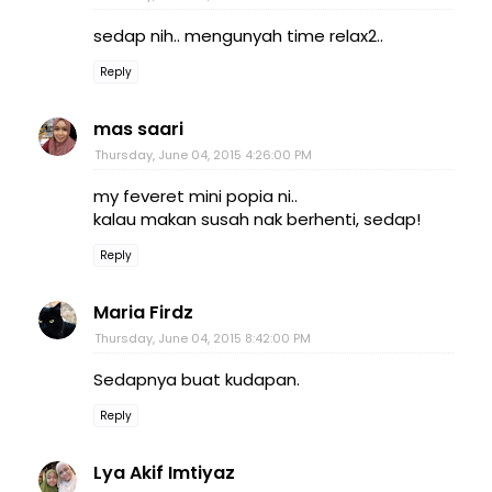
sedap nih.. mengunyah time relax2..
Reply
mas saari
Thursday, June 04, 2015 4:26:00 PM
my feveret mini popia ni..
kalau makan susah nak berhenti, sedap!
Reply
Maria Firdz
Thursday, June 04, 2015 8:42:00 PM
Sedapnya buat kudapan.
Reply
Lya Akif Imtiyaz