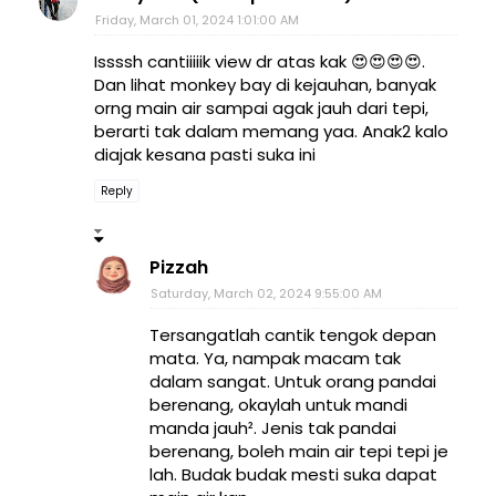
Friday, March 01, 2024 1:01:00 AM
Issssh cantiiiiik view dr atas kak 😍😍😍😍.
Dan lihat monkey bay di kejauhan, banyak
orng main air sampai agak jauh dari tepi,
berarti tak dalam memang yaa. Anak2 kalo
diajak kesana pasti suka ini
Reply
Pizzah
Saturday, March 02, 2024 9:55:00 AM
Tersangatlah cantik tengok depan
mata. Ya, nampak macam tak
dalam sangat. Untuk orang pandai
berenang, okaylah untuk mandi
manda jauh². Jenis tak pandai
berenang, boleh main air tepi tepi je
lah. Budak budak mesti suka dapat