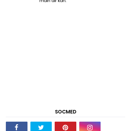
main air kan.
SOCMED