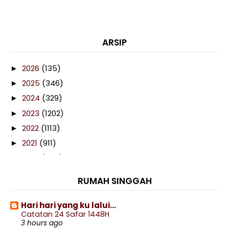
ARSIP
2026
(135)
►
2025
(346)
►
2024
(329)
►
2023
(1202)
►
2022
(1113)
►
2021
(911)
►
2020
(460)
►
2019
(238)
►
RUMAH SINGGAH
2018
(141)
►
2017
(359)
►
Hari hari yang ku lalui...
Catatan 24 Safar 1448H
2016
(538)
▼
3 hours ago