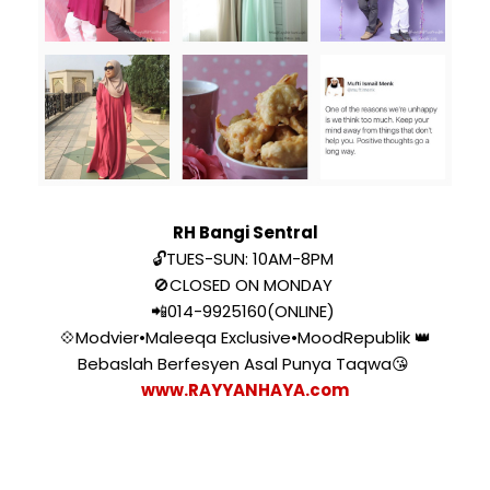
RH Bangi Sentral
🔓TUES-SUN: 10AM-8PM
🚫CLOSED ON MONDAY
📲014-9925160(ONLINE)
💠Modvier•Maleeqa Exclusive•MoodRepublik 👑
Bebaslah Berfesyen Asal Punya Taqwa😘
www.RAYYANHAYA.com