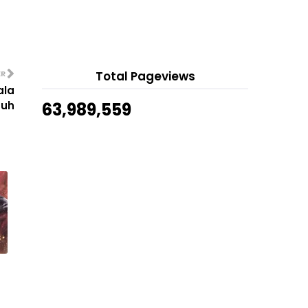
Bau Gingham Bath & Body Works
8 hours ago
Wangi Betul!
Show All
Koleksi Ucapan Selamat Tahun
Baru/ Happy New Year ...
Filem Zaara Di Pawagam 29
ER
Total Pageviews
Disember 2022
ala
Drama Kerana Cinta Itu Ada (TV3)
nuh
63,989,559
Jadual Siaran Lansung Perlawanan
Malaysia Piala Mi...
Telefilem Portal (TV2)
Planner 2023 Muslimah Casablanca
The Wife & Co
Telefilem Jalan Pulang (TV2)
Siaran Langsung Vietnam Vs
Malaysia Piala AFF 2022
Cara Buat Bestnine Instagram
2022
Drama Nikah Cerai Rujuk (Astro Ria)