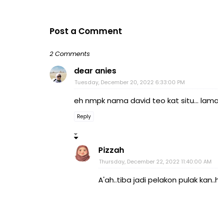
Post a Comment
2 Comments
dear anies
Tuesday, December 20, 2022 6:33:00 PM
eh nmpk nama david teo kat situ... lama
Reply
Pizzah
Thursday, December 22, 2022 11:40:00 AM
A'ah..tiba jadi pelakon pulak kan.