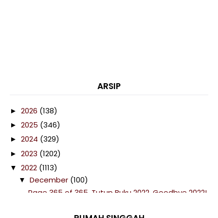
ARSIP
2026
(138)
►
2025
(346)
►
2024
(329)
►
2023
(1202)
►
2022
(1113)
▼
December
(100)
▼
Page 365 of 365, Tutup Buku 2022. Goodbye 2022!
Telefilem Dendam Hantu Latah (Astro Warna)