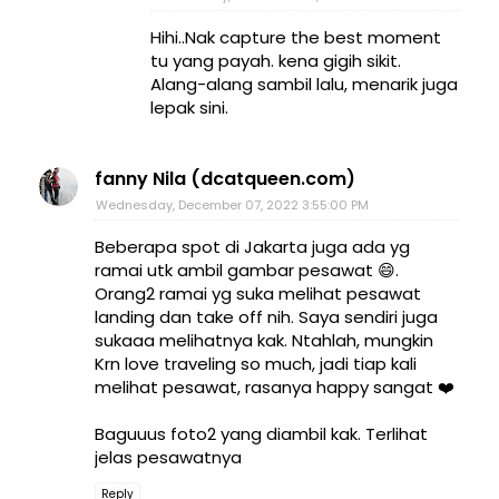
Hihi..Nak capture the best moment
tu yang payah. kena gigih sikit.
Alang-alang sambil lalu, menarik juga
lepak sini.
fanny Nila (dcatqueen.com)
Wednesday, December 07, 2022 3:55:00 PM
Beberapa spot di Jakarta juga ada yg
ramai utk ambil gambar pesawat 😄.
Orang2 ramai yg suka melihat pesawat
landing dan take off nih. Saya sendiri juga
sukaaa melihatnya kak. Ntahlah, mungkin
Krn love traveling so much, jadi tiap kali
melihat pesawat, rasanya happy sangat ❤️
Baguuus foto2 yang diambil kak. Terlihat
jelas pesawatnya
Reply