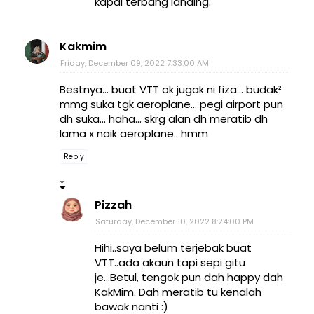
kapal terbang landing.
Kakmim
Friday, December 09, 2022 7:33:00 AM
Bestnya... buat VTT ok jugak ni fiza... budak²
mmg suka tgk aeroplane... pegi airport pun
dh suka... haha... skrg alan dh meratib dh
lama x naik aeroplane.. hmm
Reply
Pizzah
Saturday, December 10, 2022 8:24:00 PM
Hihi..saya belum terjebak buat
VTT..ada akaun tapi sepi gitu
je...Betul, tengok pun dah happy dah
KakMim. Dah meratib tu kenalah
bawak nanti :)