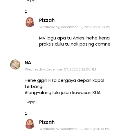
Reply
Pizzah
Wednesday, December 07, 2022 3:28:00 PM
MV lagu apa tu Anies. hehe..kena
praktis dulu tu nak posing camne.
NA
Wednesday, December 07, 2022 2:22:00 PM
Hehe gigih Fiza bergaya depan kapal
terbang.
Alang-alang lalu jalan kawasan KLIA.
Reply
Pizzah
Wednesday, December 07, 2022 3:31:00 PM