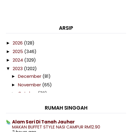
ARSIP
2026
(128)
►
2025
(346)
►
2024
(329)
►
2023
(1202)
▼
December
(81)
►
November
(65)
►
October
(79)
►
September
(92)
►
RUMAH SINGGAH
August
(132)
►
July
(123)
►
Alam Sari Di Tanah Jauhar
MAKAN BUFFET STYLE NASI CAMPUR RM12.90
June
(96)
►