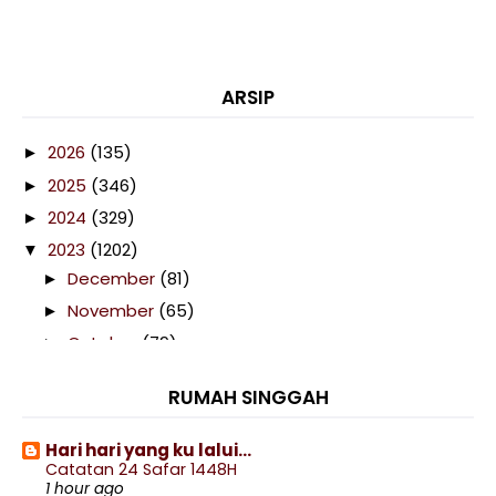
ARSIP
2026
(135)
►
2025
(346)
►
2024
(329)
►
2023
(1202)
▼
December
(81)
►
November
(65)
►
October
(79)
►
September
(92)
►
RUMAH SINGGAH
August
(132)
►
July
(123)
►
Hari hari yang ku lalui...
Catatan 24 Safar 1448H
June
(96)
►
1 hour ago