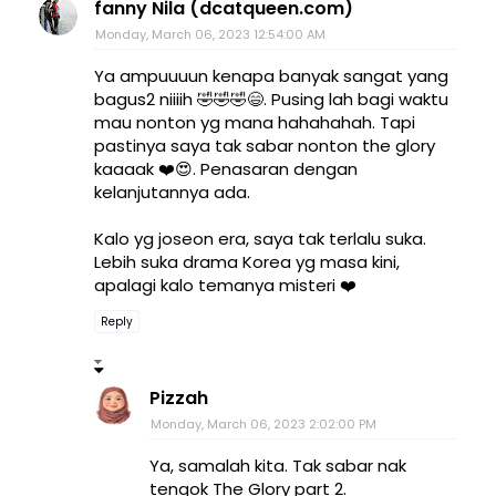
fanny Nila (dcatqueen.com)
Monday, March 06, 2023 12:54:00 AM
Ya ampuuuun kenapa banyak sangat yang
bagus2 niiiih 🤣🤣🤣😄. Pusing lah bagi waktu
mau nonton yg mana hahahahah. Tapi
pastinya saya tak sabar nonton the glory
kaaaak ❤️😍. Penasaran dengan
kelanjutannya ada.
Kalo yg joseon era, saya tak terlalu suka.
Lebih suka drama Korea yg masa kini,
apalagi kalo temanya misteri ❤️
Reply
Pizzah
Monday, March 06, 2023 2:02:00 PM
Ya, samalah kita. Tak sabar nak
tengok The Glory part 2.