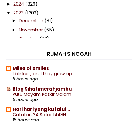
2024
(329)
►
2023
(1202)
▼
December
(81)
►
November
(65)
►
October
(79)
►
September
(92)
►
RUMAH SINGGAH
August
(132)
►
July
(123)
►
Miles of smiles
I blinked, and they grew up
June
(96)
►
5 hours ago
May
(93)
►
Blog Sihatimerahjambu
April
(133)
►
Putu Mayam Pasar Malam
5 hours ago
March
(122)
▼
Hari hari yang ku lalui...
Menu Berbuka 9 Ramadan : Ikan Siakap Bakar
Catatan 24 Safar 1448H
Sambal ...
15 hours ago
Telefilem Imam Samar-Samar Di TV9
Amie's Little Kitchen
Menu Berbuka 8 Ramadan : Ayam Goreng Kunyit
Sayur Petola Masak Lemak dengan Kudup