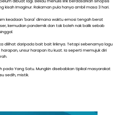
elum dibuat lagi. Beliau menulis lirik berdasarkan sinopsis
ng kisah Imaginur. Rakaman pula hanya ambil masa 3 hari.
alam keadaan 'barai' dimana waktu emosi tengah berat
er, kemudian pandemik dan tak boleh nak balik sebab
inggal.
 dilihat daripada bait bait liriknya. Tetapi sebenarnya lagu
 harapan, unsur harapan itu kuat. Ia seperti memujuk diri
erah.
h pada Yang Satu. Mungkin disebabkan tipikal masyarakat
su sedih, mistik.